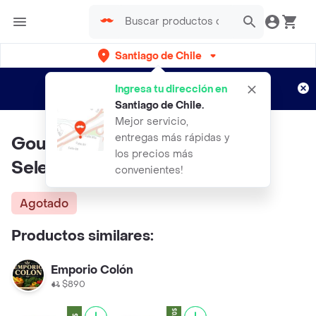
Santiago de Chile
Regístrate
¿Nuevo en Rappi?
y disfruta de
Ingresa tu dirección en
envíos gratis por semanas
Aplican TyC
Santiago de Chile
.
Mejor servicio,
entregas más rápidas y
Gourmet Alcaparras
los precios más
Seleccionadas
convenientes!
Agotado
Productos similares:
Emporio Colón
$890