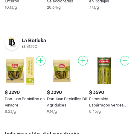
Enteros
Seleccionadas
en Rodajas
10.13/g
28.64/g
7.73/g
W
G
7
La Botiuka
$1290
$ 3290
$ 3290
$ 3590
$
Don Juan Pepinillos en
Don Juan Pepinillos Dill
Esmeralda
E
Vinagre
Agridulces
Espárragos Verdes
E
8.23/g
9.14/g
Enteros
8.45/g
9