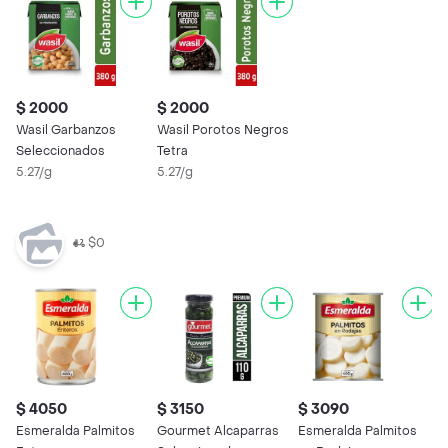
$ 2000
$ 2000
Wasil Garbanzos
Wasil Porotos Negros
Seleccionados
Tetra
5.27/g
5.27/g
$0
$ 4050
$ 3150
$ 3090
$
Esmeralda Palmitos
Gourmet Alcaparras
Esmeralda Palmitos
$