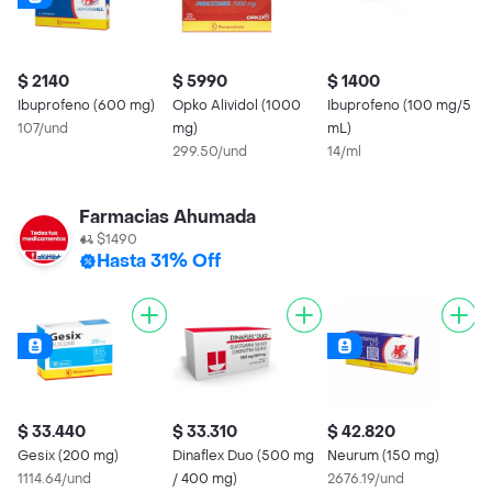
$ 2140
$ 5990
$ 1400
$
Ibuprofeno (600 mg)
Opko Alividol (1000
Ibuprofeno (100 mg/5
A
107/und
mg)
mL)
5
299.50/und
14/ml
Farmacias Ahumada
$1490
Hasta 31% Off
$ 33.440
$ 33.310
$ 42.820
$
Gesix (200 mg)
Dinaflex Duo (500 mg
Neurum (150 mg)
I
1114.64/und
/ 400 mg)
2676.19/und
2