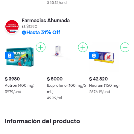
555.15/und
Farmacias Ahumada
$1290
Hasta 31% Off
$ 3980
$ 5000
$ 42.820
$
Actron (400 mg)
Ibuprofeno (100 mg/5
Neurum (150 mg)
I
3979/und
mL)
2676.19/und
9
49.99/ml
Información del producto