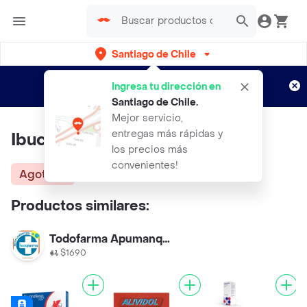
Santiago de Chile
Regístrate
¿Nuevo en Rappi?
y disfruta de
Ingresa tu dirección en
envíos gratis por semanas
Aplican TyC
Santiago de Chile
.
Mejor servicio,
entregas más rápidas y
Ibucalm (400 mg)
los precios más
convenientes!
Agotado
Productos similares:
Todofarma Apumanque 2
$1690