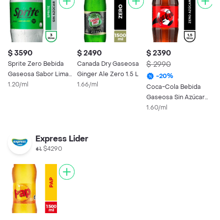
$ 3590
$ 2490
$ 2390
Sprite Zero Bebida
Canada Dry Gaseosa
$ 2990
Gaseosa Sabor Lima
Ginger Ale Zero 1.5 L
-
20
%
Limón Zero 3 L
1.20/ml
1.66/ml
Coca-Cola Bebida
Gaseosa Sin Azúcar
1.5 L
1.60/ml
Express Lider
$4290