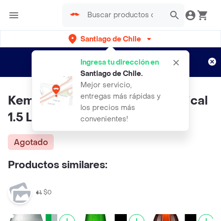
Santiago de Chile
Regístrate
¿Nuevo en Rappi?
y disfruta de
Ingresa tu dirección en
envíos gratis por semanas
Aplican TyC
Santiago de Chile
.
Mejor servicio,
entregas más rápidas y
Kem Zero Refresco Sabor Tropical
los precios más
1.5 L
convenientes!
Agotado
Productos similares:
$0