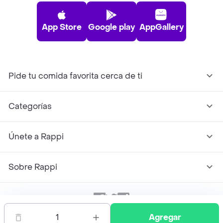
App Store
Google play
AppGallery
Pide tu comida favorita cerca de ti
Categorías
Únete a Rappi
Sobre Rappi
Facebook
Twitter
Instagram
1
Agregar
©
2026
Rappi Inc. All rights reserved.