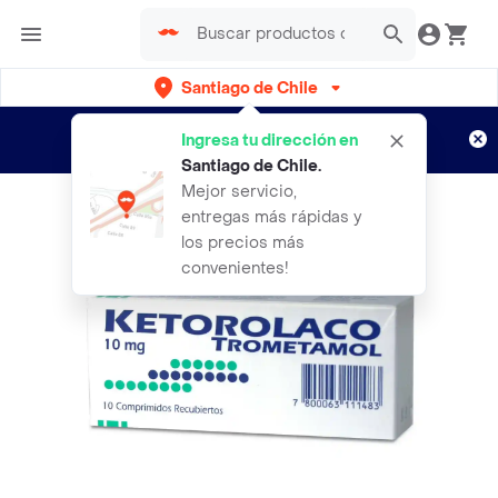
Santiago de Chile
Regístrate
¿Nuevo en Rappi?
y disfruta de
Ingresa tu dirección en
envíos gratis por semanas
Aplican TyC
Santiago de Chile
.
Mejor servicio,
entregas más rápidas y
los precios más
convenientes!