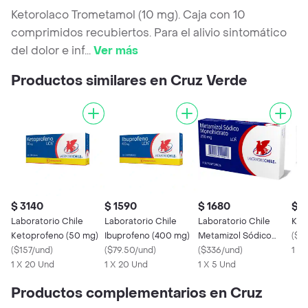
Ketorolaco Trometamol (10 mg). Caja con 10
comprimidos recubiertos. Para el alivio sintomático
del dolor e inf
...
Ver más
Productos similares en Cruz Verde
$ 3140
$ 1590
$ 1680
$ 4
Laboratorio Chile
Laboratorio Chile
Laboratorio Chile
Ket
Ketoprofeno (50 mg)
Ibuprofeno (400 mg)
Metamizol Sódico
(
$4
(
$157/und
)
(
$79.50/und
)
Monohidrato (250 mg)
(
$336/und
)
1 X
1 X 20 Und
1 X 20 Und
1 X 5 Und
Productos complementarios en Cruz