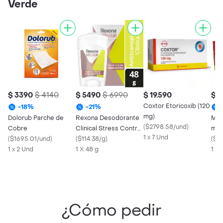
Verde
$ 3390
$ 4140
$ 5490
$ 6990
$ 19.590
$ 
Coxtor Etoricoxib (120
-
18
%
-
21
%
mg)
Dolorub Parche de
Rexona Desodorante
Mil
(
$2798.58/und
)
Cobre
Clinical Stress Control
mg)
1 x 7 Und
(
$1695.01/und
)
en Crema
(
$114.38/g
)
(
$31
1 x 2 Und
1 X 48 g
1 x 
¿Cómo pedir