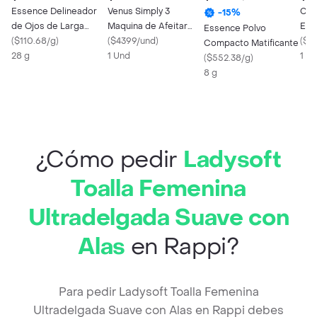
Essence Delineador
Venus Simply 3
Cell
-
15
%
de Ojos de Larga
Maquina de Afeitar
Esm
Essence Polvo
Duración 02
(
$110.68/g
)
Desechable 3 Hojas
(
$4399/und
)
Ace
(
$22
Compacto Matificante
28 g
Mujer 2
1 Und
1 X
(
$552.38/g
)
8 g
¿Cómo pedir
Ladysoft
Toalla Femenina
Ultradelgada Suave con
Alas
en Rappi?
Para pedir Ladysoft Toalla Femenina
Ultradelgada Suave con Alas en Rappi debes