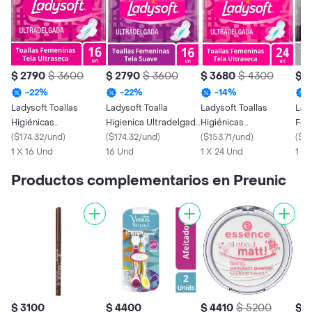
$ 2790
$ 3600
$ 2790
$ 3600
$ 3680
$ 4300
$ 
-
22
%
-
22
%
-
14
%
Ladysoft Toallas
Ladysoft Toalla
Ladysoft Toallas
Lady
Higiénicas
Higienica Ultradelgada
Higiénicas
Fem
Ultradelgadas Tela
(
$174.32/und
)
Suave C/Alas
(
$174.32/und
)
Ultradelgada
(
$153.71/und
)
(
$18
Ultraseca
1 X 16 Und
16 Und
1 X 24 Und
1 X 
Productos complementarios en Preunic
$ 3100
$ 4400
$ 4410
$ 5200
$ 1