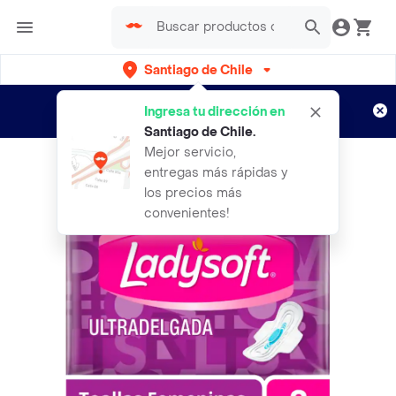
Santiago de Chile
Regístrate
¿Nuevo en Rappi?
y disfruta de
Ingresa tu dirección en
envíos gratis por semanas
Aplican TyC
Santiago de Chile
.
Mejor servicio,
entregas más rápidas y
los precios más
convenientes!