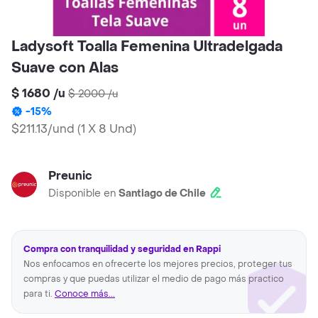
Ladysoft Toalla Femenina Ultradelgada
Suave con Alas
$ 1680
/
u
$ 2000
/
u
-
15
%
$211.13/und
(
1 X 8 Und
)
Preunic
Disponible en
Santiago de Chile
Compra con tranquilidad y seguridad en Rappi
Nos enfocamos en ofrecerte los mejores precios, proteger tus
compras y que puedas utilizar el medio de pago más practico
para ti.
Conoce más...