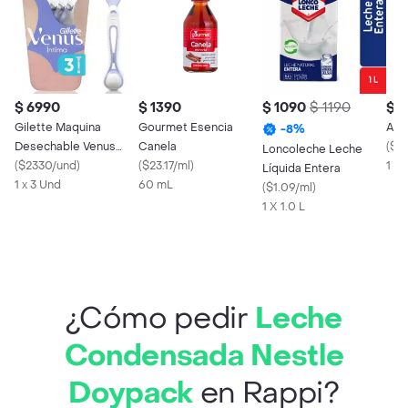
$ 6990
$ 1390
$ 1090
$ 1190
$ 1
Gilette Maquina
Gourmet Esencia
Ace
-
8
%
Desechable Venus
Canela
(
$1.
Loncoleche Leche
Intima
(
$2330/und
)
(
$23.17/ml
)
1 X
Líquida Entera
1 x 3 Und
60 mL
(
$1.09/ml
)
1 X 1.0 L
¿Cómo pedir
Leche
Condensada Nestle
Doypack
en Rappi?