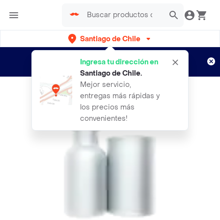
Santiago de Chile
Regístrate
¿Nuevo en Rappi?
y disfruta de
Ingresa tu dirección en
envíos gratis por semanas
Aplican TyC
Santiago de Chile
.
Mejor servicio,
entregas más rápidas y
los precios más
convenientes!