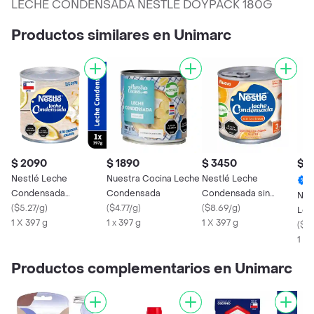
LECHE CONDENSADA NESTLE DOYPACK 180G
Productos similares en Unimarc
$ 2090
$ 1890
$ 3450
$ 1
Nestlé Leche
Nuestra Cocina Leche
Nestlé Leche
Condensada
Condensada
Condensada sin
Nes
Azucarada
(
$5.27/g
)
(
$4.77/g
)
Lactosa
(
$8.69/g
)
Lec
1 X 397 g
1 x 397 g
1 X 397 g
(
$6
1 X 
Productos complementarios en Unimarc