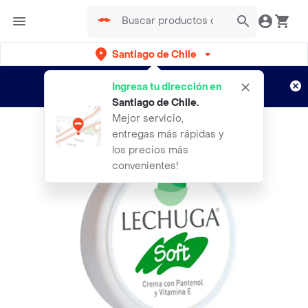
Santiago de Chile
Regístrate
¿Nuevo en Rappi?
y disfruta de
Ingresa tu dirección en
envíos gratis por semanas
Aplican TyC
Santiago de Chile
.
Mejor servicio,
entregas más rápidas y
los precios más
convenientes!