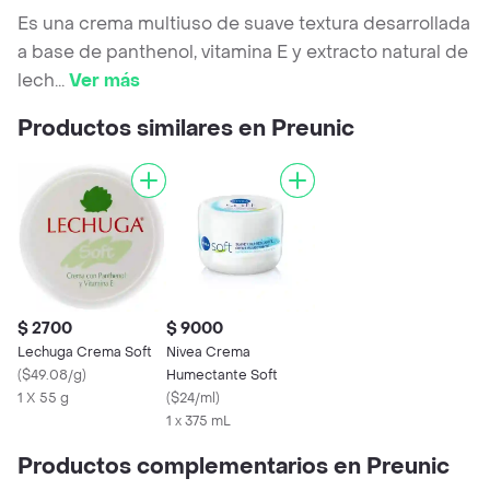
Es una crema multiuso de suave textura desarrollada
a base de panthenol, vitamina E y extracto natural de
lech
...
Ver más
Productos similares en Preunic
$ 2700
$ 9000
Lechuga Crema Soft
Nivea Crema
(
$49.08/g
)
Humectante Soft
1 X 55 g
(
$24/ml
)
1 x 375 mL
Productos complementarios en Preunic