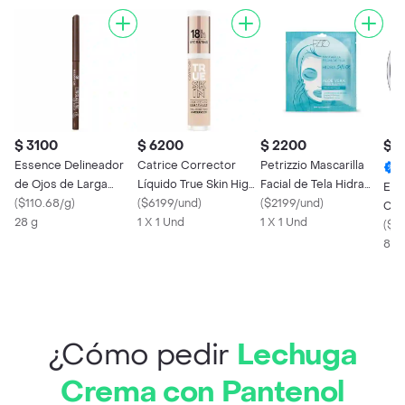
$ 3100
$ 6200
$ 2200
$ 4
Essence Delineador
Catrice Corrector
Petrizzio Mascarilla
de Ojos de Larga
Líquido True Skin High
Facial de Tela Hidra
Ess
Duración 02
(
$110.68/g
)
Cover Cool Cashmere
(
$6199/und
)
Shock
(
$2199/und
)
Com
28 g
1 X 1 Und
1 X 1 Und
(
$5
8 g
¿Cómo pedir
Lechuga
Crema con Pantenol