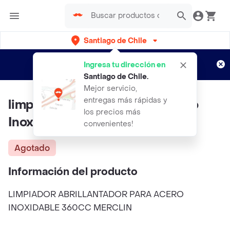
Santiago de Chile
Regístrate
¿Nuevo en Rappi?
y disfruta de
Ingresa tu dirección en
envíos gratis por semanas
Aplican TyC
Santiago de Chile
.
Mejor servicio,
entregas más rápidas y
limpiador Y Abrillantador Acero
los precios más
Inoxidable
convenientes!
Agotado
Información del producto
LIMPIADOR ABRILLANTADOR PARA ACERO
INOXIDABLE 360CC MERCLIN