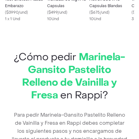
Embarazo
Capsulas
Capsulas Blandas
Com
(
$3990/und
)
(
$499/und
)
(
$675/und
)
Rec
(
$5
1 x 1 Und
10Und
10Und
30U
¿Cómo pedir
Marinela-
Gansito Pastelito
Relleno de Vainilla y
Fresa
en Rappi?
Para pedir Marinela-Gansito Pastelito Relleno
de Vainilla y Fresa en Rappi debes completar
los siguientes pasos y nos encargamos de