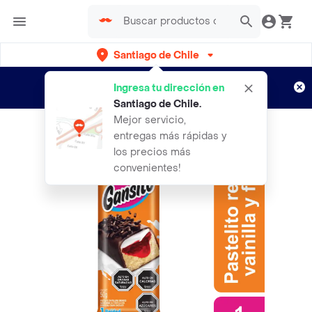
Santiago de Chile
Regístrate
¿Nuevo en Rappi?
y disfruta de
Ingresa tu dirección en
envíos gratis por semanas
Aplican TyC
Santiago de Chile
.
Mejor servicio,
entregas más rápidas y
los precios más
convenientes!