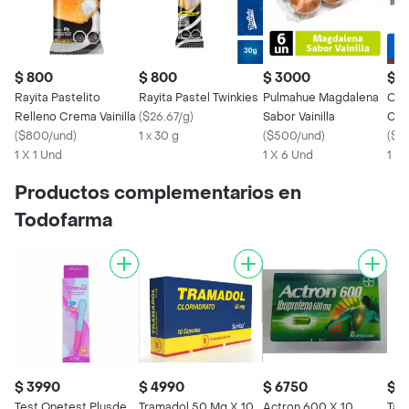
$ 800
$ 800
$ 3000
$ 1
Rayita Pastelito
Rayita Pastel Twinkies
Pulmahue Magdalena
Ore
Relleno Crema Vainilla
(
$26.67/g
)
Sabor Vainilla
Cho
(
$800/und
)
1 x 30 g
(
$500/und
)
Rel
(
$12
1 X 1 Und
1 X 6 Und
Cho
1 X 
Productos complementarios en
Todofarma
$ 3990
$ 4990
$ 6750
$ 1
Test Onetest Plusde
Tramadol 50 Mg X 10
Actron 600 X 10
Tada