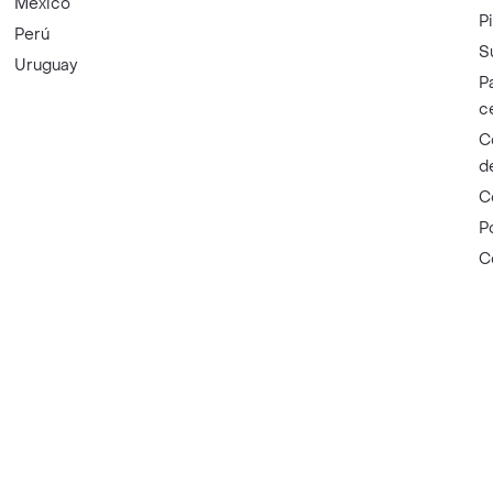
México
P
Perú
S
Uruguay
P
c
C
d
C
P
C