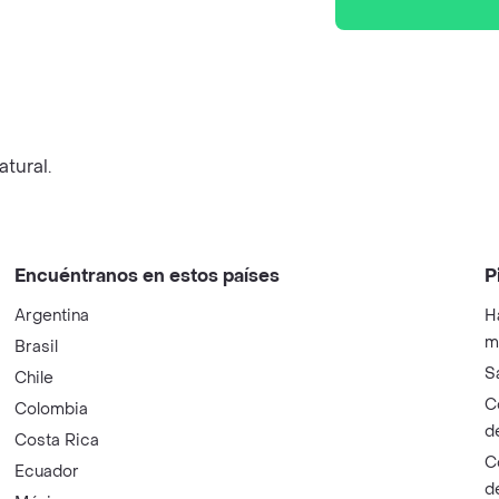
tural.
Encuéntranos en estos países
P
Argentina
H
m
Brasil
S
Chile
C
Colombia
d
Costa Rica
C
Ecuador
d