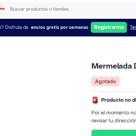
Registrarme
i?
Disfruta de
envíos gratis por semanas
Té
Mermelada D
Agotado
Producto no d
Por el momento no
revisar tu direcció