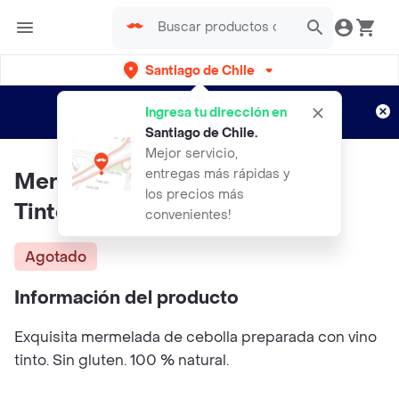
Santiago de Chile
Regístrate
¿Nuevo en Rappi?
y disfruta de
Ingresa tu dirección en
envíos gratis por semanas
Aplican TyC
Santiago de Chile
.
Mejor servicio,
entregas más rápidas y
Mermelada De Cebolla Al Vino
los precios más
Tinto Wenuy 230 Grs
convenientes!
Agotado
Información del producto
Exquisita mermelada de cebolla preparada con vino
tinto. Sin gluten. 100 % natural.