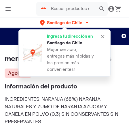
Santiago de Chile
Regístrate
¿Nuevo en Rappi?
y disfruta de
Ingresa tu dirección en
envíos gratis por semanas
Aplican TyC
Santiago de Chile
.
Mejor servicio,
entregas más rápidas y
mermelada Naranja Canela Blas
los precios más
convenientes!
Agotado
Información del producto
INGREDIENTES: NARANJA (68%) NARANJA
NATURALES Y ZUMO DE NARANJA,AZUCAR Y
CANELA EN POLVO (0,3) SIN CONSERVANTES SIN
PRESERVANTES