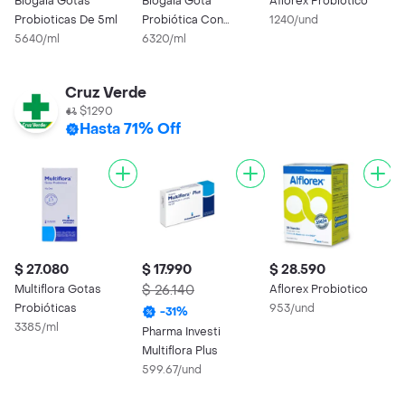
Biogaia Gotas
Biogaia Gota
Aflorex Probiotico
P
Probioticas De 5ml
Probiótica Con
1240/und
M
5640/ml
Vitamina D
6320/ml
7
Cruz Verde
$1290
Hasta 71% Off
$ 27.080
$ 17.990
$ 28.590
Multiflora Gotas
$ 26.140
Aflorex Probiotico
Probióticas
953/und
-
31
%
3385/ml
Pharma Investi
Multiflora Plus
599.67/und