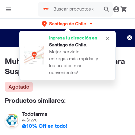
Santiago de Chile
Regístrate
¿Nuevo en Rappi?
y disfruta de
Ingresa tu dirección en
envíos gratis por semanas
Aplican TyC
Santiago de Chile
.
Mejor servicio,
entregas más rápidas y
Multiflora Probioticos I Polvo para
los precios más
Suspensión
convenientes!
Agotado
Productos similares:
Todofarma
$1290
10% Off en todo!