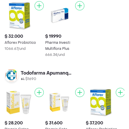
$ 32.000
$ 19.990
Aflorex Probiotico
Pharma Investi
1066.67/und
Multiflora Plus
666.34/und
Todofarma Apumanque 2
$1690
$ 28.200
$ 31.600
$ 37.200
$