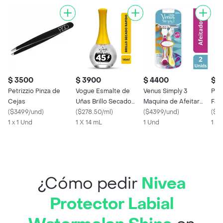
$ 3500
$ 3900
$ 4400
$ 
Petrizzio Pinza de
Vogue Esmalte de
Venus Simply 3
Petr
Cejas
Uñas Brillo Secado
Maquina de Afeitar
Faci
(
$3499/und
)
Rápido
(
$278.50/ml
)
Desechable 3 Hojas
(
$4399/und
)
Boo
(
$87
1 x 1 Und
1 X 14 mL
Mujer 2
1 Und
1 x 
¿Cómo pedir
Nivea
Protector Labial