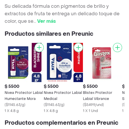
Su delicada fórmula con pigmentos de brillo y
extractos de fruta te entrega un delicado toque de
color, que se
...
Ver más
Productos similares en Preunic
$ 5500
$ 5500
$ 5500
$ 
Nivea Protector Labial
Nivea Protector Labial
Blistex Protector
Niv
Humectante Mora
Medical
Labial Vibrance
Sun
(
$1145.63/g
)
(
$1145.63/g
)
(
$5499/und
)
(
$11
1 X 4.8 g
1 X 4.8 g
1 X 1 Und
1 X 
Productos complementarios en Preunic