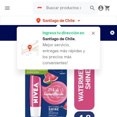
Santiago de Chile
Regístrate
¿Nuevo en Rappi?
y disfruta de
Ingresa tu dirección en
envíos gratis por semanas
Aplican TyC
Santiago de Chile
.
Mejor servicio,
entregas más rápidas y
los precios más
convenientes!