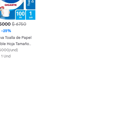
 5000
$ 6750
-
25
%
va Toalla de Papel
ble Hoja Tamaño
gante
5000/und
)
X 1 Und