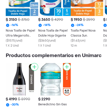
$ 3150
$ 3750
$ 3650
$ 4290
$ 1950
$ 2590
$
-
16
%
-
14
%
-
24
%
Nova Toalla de Papel
Nova Toalla de Papel
Toalla Papel Nova
No
Ultra Megarrollo
Doble Hoja Gigante
Clasica 3un.
Do
Doble Hoja
(
$1575/und
)
(
$3650/und
)
(
$1.63/cm
)
Gi
(
$
1 X 2 Und
1 X 1 Und
12 m
1 
Productos complementarios en Unimarc
$ 4190
$ 5990
$ 2290
Benedictino Sin Gas
-
30
%