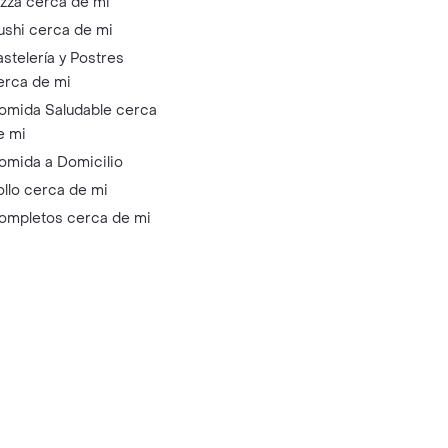
izza cerca de mi
ushi cerca de mi
astelería y Postres
erca de mi
omida Saludable cerca
e mi
omida a Domicilio
ollo cerca de mi
ompletos cerca de mi