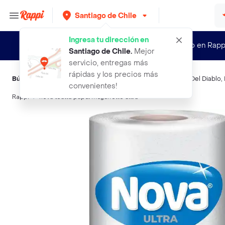
Santiago de Chile
Ingresa tu dirección en
¿Nuevo en Rapp
Santiago de Chile
.
Mejor
servicio, entregas más
rápidas y los precios más
Búsquedas relacionadas:
Toallas de cocina
,
Nova
,
Casillero Del Diablo
,
convenientes!
Rappi
nova toalla papel megarrollo ultra