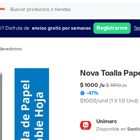
Registrarme
i?
Disfruta de
envíos gratis por semanas
Té
Benedictino
Nova Toalla Pape
$ 1000
/
u
$ 1890
/
u
-
47
%
$1000/und
(
1 X 1.0 Und
)
Unimarc
Disponible en
Santi