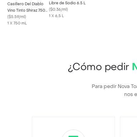
Libre de Sodio 6.5 L
Casillero Del Diablo
(
$0.36/ml
)
Vino Tinto Shiraz 750
1 X 6,5 L
cc
(
$5.59/ml
)
1 X 750 mL
¿Cómo pedir
N
Para pedir Nova To
nos e