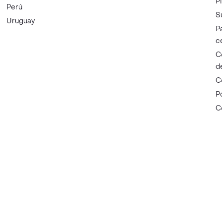
P
Perú
S
Uruguay
P
c
C
d
C
P
C