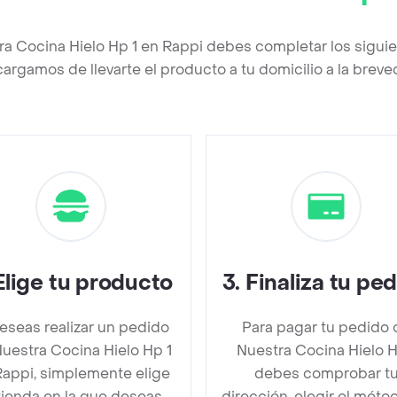
ra Cocina Hielo Hp 1 en Rappi debes completar los sigui
argamos de llevarte el producto a tu domicilio a la brev
Elige tu producto
3
.
Finaliza tu pe
deseas realizar un pedido
Para pagar tu pedido 
uestra Cocina Hielo Hp 1
Nuestra Cocina Hielo H
Rappi, simplemente elige
debes comprobar t
 tienda en la que deseas
dirección, elegir el méto