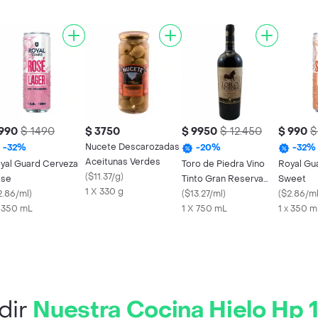
 990
$ 1490
$ 3750
$ 9950
$ 12.450
$ 990
$
Nucete Descarozadas
-
32
%
-
20
%
-
32
%
Aceitunas Verdes
yal Guard Cerveza
Toro de Piedra Vino
Royal Gu
(
$11.37/g
)
se
Tinto Gran Reserva
Sweet
1 X 330 g
2.86/ml
)
Cabernet Syrah 750
(
$13.27/ml
)
(
$2.86/m
x 350 mL
cc
1 X 750 mL
1 x 350 m
dir
Nuestra Cocina Hielo Hp 