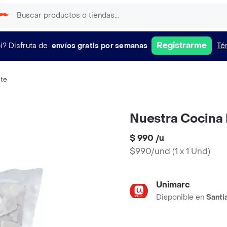
Registrarme
i?
Disfruta de
envíos gratis por semanas
Té
te
Nuestra Cocina 
$ 990
/
u
$990/und
(
1 x 1 Und
)
Unimarc
Disponible en
Santi