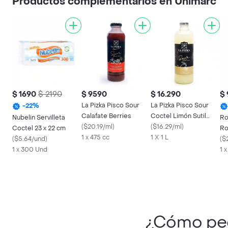
Productos complementarios en Unimarc
$ 1690
$ 2190
$ 9590
$ 16.290
$
La Pizka Pisco Sour
La Pizka Pisco Sour
-
22
%
Calafate Berries
Coctel Limón Sutil
Nubelin Servilleta
Ro
(
$20.19/ml
)
Clásico
(
$16.29/ml
)
Coctel 23 x 22 cm
Ro
1 x 475 cc
1 X 1 L
(
$5.64/und
)
(
$
1 x 300 Und
1 
¿Cómo pe