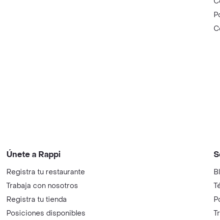
C
P
C
Únete a Rappi
S
Registra tu restaurante
B
Trabaja con nosotros
T
Registra tu tienda
P
Posiciones disponibles
T