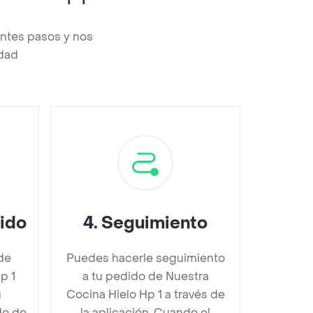
entes pasos y nos
edad
dido
4
.
Seguimiento
de
Puedes hacerle seguimiento
p 1
a tu pedido de Nuestra
u
Cocina Hielo Hp 1 a través de
do de
la aplicación. Cuando el