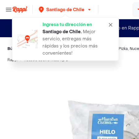
Santiago de Chile
Ingresa tu dirección en
¿Nuevo en Rapp
Santiago de Chile
.
Mejor
servicio, entregas más
rápidas y los precios más
Búsquedas relacionadas:
Hielo
,
Nuestra Cocina
,
Nubelin
,
La Pizka
,
Nuce
convenientes!
Rappi
nuestra cocina hielo hp 1