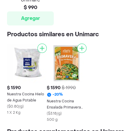
$ 990
Agregar
Productos similares en Unimarc
$ 1590
$ 1590
$ 1990
Nuestra Cocina Hielo
-
20
%
de Agua Potable
Nuestra Cocina
(
$0.80/g
)
Ensalada Primavera
1 X 2 Kg
Congelada
(
$3.18/g
)
500 g