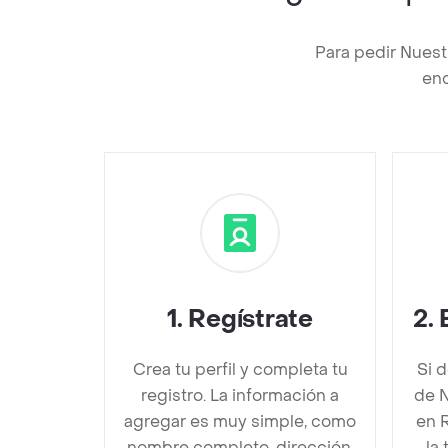
Para pedir Nuest
enc
1
.
Regístrate
2
.
Crea tu perfil y completa tu
Si 
registro. La información a
de N
agregar es muy simple, como
en 
nombre completo, dirección,
la