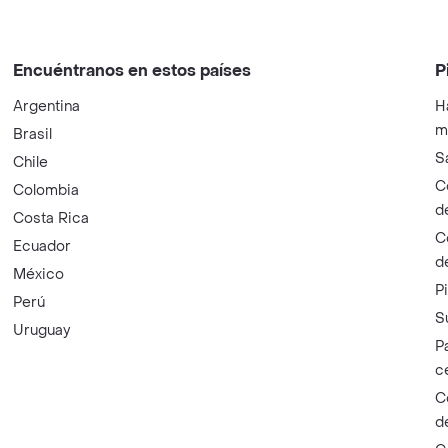
Encuéntranos en estos países
P
Argentina
H
m
Brasil
S
Chile
C
Colombia
d
Costa Rica
C
Ecuador
d
México
P
Perú
S
Uruguay
P
c
C
d