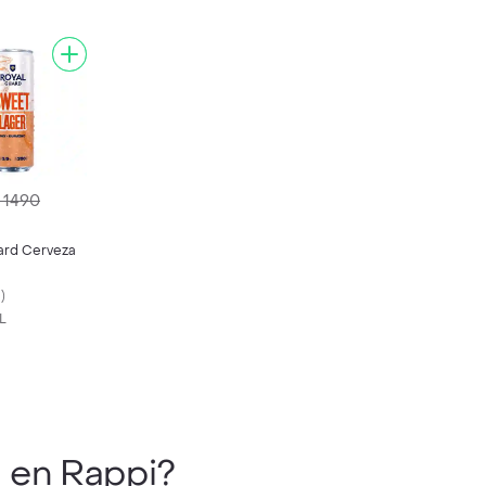
 1490
ard Cerveza
l
)
L
1
en Rappi?