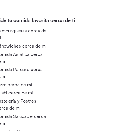
ide tu comida favorita cerca de ti
amburguesas cerca de
i
ándwiches cerca de mi
omida Asiática cerca
e mi
omida Peruana cerca
e mi
izza cerca de mi
ushi cerca de mi
astelería y Postres
erca de mi
omida Saludable cerca
e mi