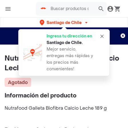
Santiago de Chile
Regístrate
¿Nuevo en Rappi?
y disfruta de
Ingresa tu dirección en
envíos gratis por semanas
Aplican TyC
Santiago de Chile
.
Mejor servicio,
entregas más rápidas y
Nutra Food Galleta Biofibra Calcio
los precios más
Leche
convenientes!
Agotado
Información del producto
Nutrafood Galleta Biofibra Calcio Leche 189 g