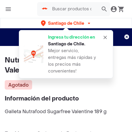
Santiago de Chile
Regístrate
¿Nuevo en Rappi?
y disfruta de
Ingresa tu dirección en
envíos gratis por semanas
Aplican TyC
Santiago de Chile
.
Mejor servicio,
entregas más rápidas y
Nutra Food Galleta Sugarfree
los precios más
Valentine
convenientes!
Agotado
Información del producto
Galleta Nutrafood Sugarfree Valentine 189 g