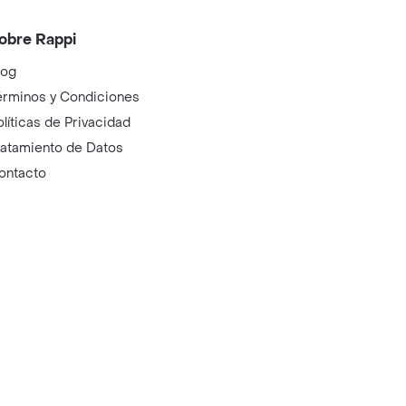
obre Rappi
log
érminos y Condiciones
olíticas de Privacidad
ratamiento de Datos
ontacto