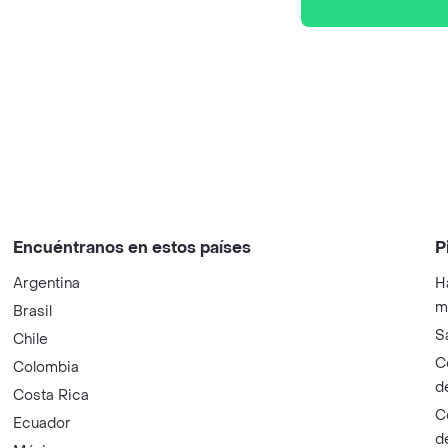
Encuéntranos en estos países
P
Argentina
H
m
Brasil
S
Chile
C
Colombia
d
Costa Rica
C
Ecuador
d