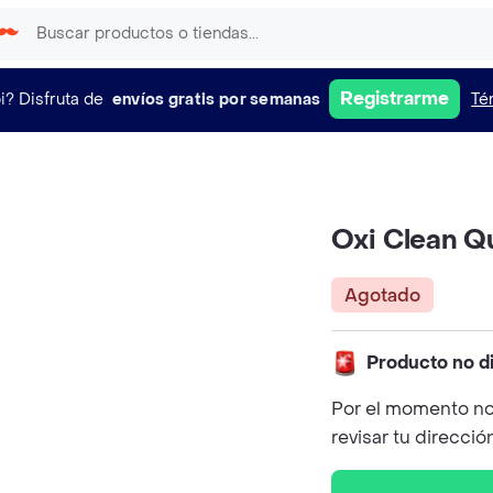
Registrarme
i?
Disfruta de
envíos gratis por semanas
Té
Oxi Clean Q
Agotado
Producto no d
Por el momento no
revisar tu direcció