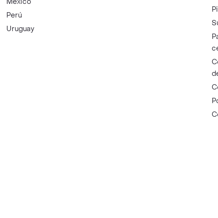
México
P
Perú
S
Uruguay
P
c
C
d
C
P
C