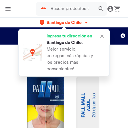
Santiago de Chile
Regístrate
¿Nuevo en Rappi?
y disfruta de
Ingresa tu dirección en
envíos gratis por semanas
Aplican TyC
Santiago de Chile
.
Mejor servicio,
entregas más rápidas y
los precios más
convenientes!