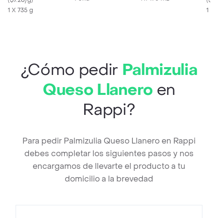
(
$7.28/g
)
(
$36
1 X 735 g
1 X
¿Cómo pedir
Palmizulia
Queso Llanero
en
Rappi?
Para pedir Palmizulia Queso Llanero en Rappi
debes completar los siguientes pasos y nos
encargamos de llevarte el producto a tu
domicilio a la brevedad