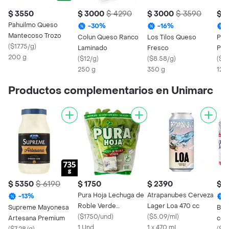
$ 3550
$ 3000
$ 4290
$ 3000
$ 3590
$ 
Pahuilmo Queso
-
30
%
-
16
%
Mantecoso Trozo
Colun Queso Ranco
Los Tilos Queso
Pah
(
$17.75/g
)
Laminado
Fresco
Pro
200 g
(
$12/g
)
(
$8.58/g
)
Gre
(
$3
250 g
350 g
120
Productos complementarios en Unimarc
$ 5350
$ 6190
$ 1750
$ 2390
$ 1
Pura Hoja Lechuga de
Atrapanubes Cerveza
-
13
%
Roble Verde
Lager Loa 470 cc
Supreme Mayonesa
Bud
Hidropónica
(
$1750/und
)
(
$5.09/ml
)
Artesana Premium
cc
1 Und
1 x 470 mL