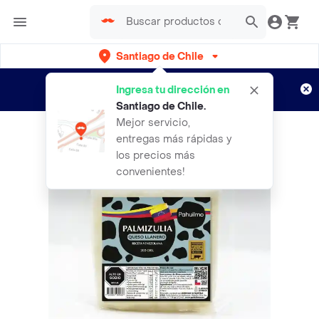
Santiago de Chile
Regístrate
¿Nuevo en Rappi?
y disfruta de
Ingresa tu dirección en
envíos gratis por semanas
Aplican TyC
Santiago de Chile
.
Mejor servicio,
entregas más rápidas y
los precios más
convenientes!