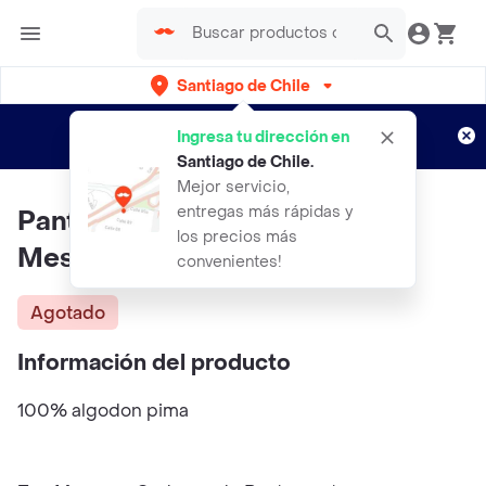
Santiago de Chile
Regístrate
¿Nuevo en Rappi?
y disfruta de
Ingresa tu dirección en
envíos gratis por semanas
Aplican TyC
Santiago de Chile
.
Mejor servicio,
entregas más rápidas y
Pantalon Lucia Acero Talla 1/3
los precios más
Meses
convenientes!
Agotado
Información del producto
100% algodon pima