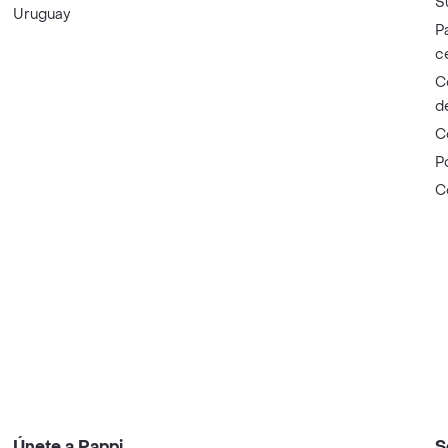
S
Uruguay
P
c
C
d
C
P
C
Únete a Rappi
S