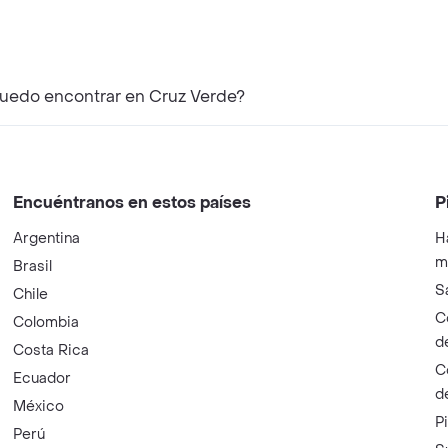
puedo encontrar en Cruz Verde?
Encuéntranos en estos países
P
Argentina
H
m
Brasil
S
Chile
C
Colombia
d
Costa Rica
C
Ecuador
d
México
P
Perú