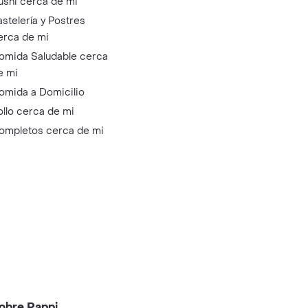
ushi cerca de mi
astelería y Postres
erca de mi
omida Saludable cerca
e mi
omida a Domicilio
ollo cerca de mi
ompletos cerca de mi
obre Rappi