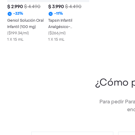
$ 2.990
$ 4.490
$ 3.990
$ 4.490
-
33
%
-
11
%
Geniol Solución Oral
Tapsin Infantil
Infantil (100 mg)
Analgésico-
(
$199.34/ml
)
Antipirético en Gotas
(
$266/ml
)
1 X 15 mL
Orales sin Cafeína
1 X 15 mL
¿Cómo 
Para pedir Par
enc