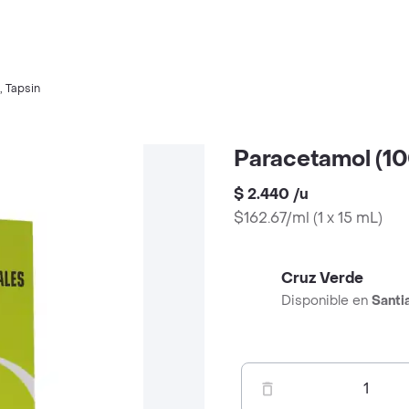
,
Tapsin
Paracetamol (1
$ 2.440
/
u
$162.67/ml
(
1 x 15 mL
)
Cruz Verde
Disponible en
Santi
1