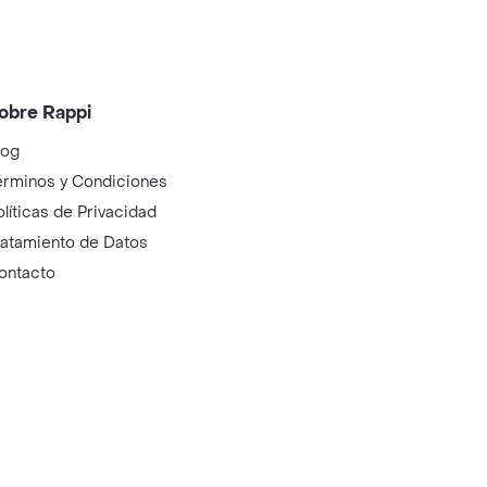
obre Rappi
log
érminos y Condiciones
olíticas de Privacidad
ratamiento de Datos
ontacto