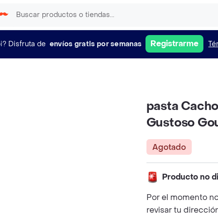
Registrarme
i?
Disfruta de
envíos gratis por semanas
Té
pasta Cacho
Gustoso Go
Agotado
Producto no d
Por el momento no
revisar tu direcció