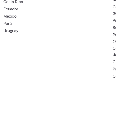
Costa Rica
C
Ecuador
d
México
P
Perú
S
Uruguay
P
c
C
d
C
P
C