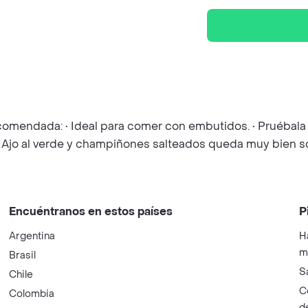
omendada: • Ideal para comer con embutidos. • Pruébala c
sta Ajo al verde y champiñones salteados queda muy bien 
Encuéntranos en estos países
P
Argentina
H
m
Brasil
S
Chile
C
Colombia
d