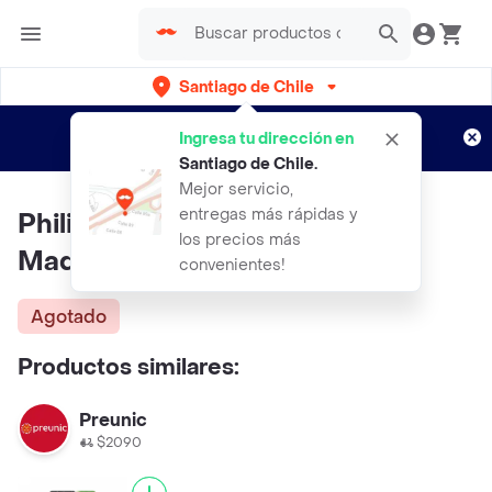
Santiago de Chile
Regístrate
¿Nuevo en Rappi?
y disfruta de
Ingresa tu dirección en
envíos gratis por semanas
Aplican TyC
Santiago de Chile
.
Mejor servicio,
entregas más rápidas y
Philips Repuestos Afeitadora
los precios más
Maquina Oneblade
convenientes!
Agotado
Productos similares:
Preunic
$2090