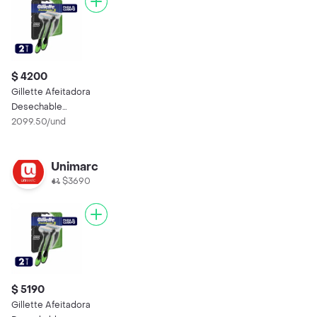
$ 4200
Gillette Afeitadora
Desechable
Bodysense
2099.50/und
Prestobarba3
Unimarc
$3690
$ 5190
Gillette Afeitadora