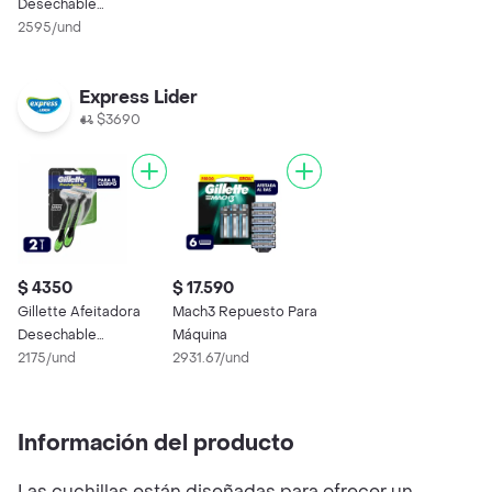
Desechable
Bodysense
2595/und
Prestobarba3
Express Lider
$3690
$ 4350
$ 17.590
Gillette Afeitadora
Mach3 Repuesto Para
Desechable
Máquina
Bodysense
2175/und
2931.67/und
Prestobarba3
Información del producto
Las cuchillas están diseñadas para ofrecer un