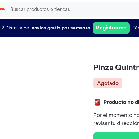
Registrarme
i?
Disfruta de
envíos gratis por semanas
Té
Pinza Quintr
Agotado
Producto no d
Por el momento no
revisar tu direcció