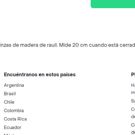
 pinzas de madera de raulí. Mide 20 cm cuando está cerra
Encuéntranos en estos países
P
Argentina
H
m
Brasil
S
Chile
C
Colombia
d
Costa Rica
C
Ecuador
d