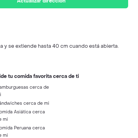
Actualizar dirección
da y se extiende hasta 40 cm cuando está abierta.
ide tu comida favorita cerca de ti
amburguesas cerca de
i
ándwiches cerca de mi
omida Asiática cerca
e mi
omida Peruana cerca
e mi