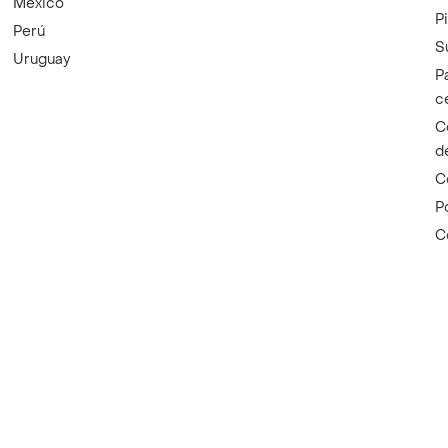
México
P
Perú
S
Uruguay
P
c
C
d
C
P
C