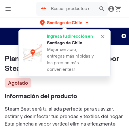
Santiago de Chile
Regístrate
¿Nuevo en Rappi?
y disfruta de
Ingresa tu dirección en
envíos gratis por semanas
Aplican TyC
Santiago de Chile
.
Mejor servicio,
entregas más rápidas y
Plancha De Ropa Vertical A Vapor
los precios más
Steam Best
convenientes!
Agotado
Información del producto
Steam Best será tu aliada perfecta para suavizar,
estirar y desinfectar tus prendas y textiles del hogar.
Esta plancha a vapor vertical elimina eficazmente