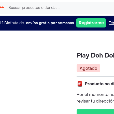
Registrarme
i?
Disfruta de
envíos gratis por semanas
Té
Play Doh Do
Agotado
Producto no d
Por el momento no
revisar tu direcció