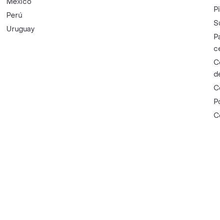
México
P
Perú
S
Uruguay
P
c
C
d
C
P
C