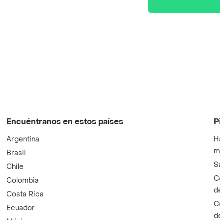
Encuéntranos en estos países
P
Argentina
H
m
Brasil
S
Chile
C
Colombia
d
Costa Rica
C
Ecuador
d