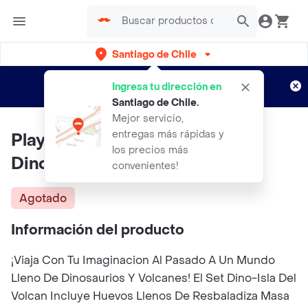
Santiago de Chile
Regístrate
¿Nuevo en Rappi?
y disfruta de
Ingresa tu dirección en
envíos gratis por semanas
Aplican TyC
Santiago de Chile
.
Mejor servicio,
entregas más rápidas y
Play Doh Juguete Dino Crew
los precios más
Dinoisla Del Volcan
convenientes!
Agotado
Información del producto
¡Viaja Con Tu Imaginacion Al Pasado A Un Mundo
Lleno De Dinosaurios Y Volcanes! El Set Dino-Isla Del
Volcan Incluye Huevos Llenos De Resbaladiza Masa