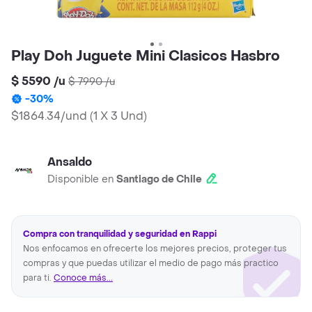
Play Doh Juguete Mini Clasicos Hasbro
$ 5590
/
u
$ 7990
/
u
-
30
%
$1864.34/und
(
1 X 3 Und
)
Ansaldo
Disponible en
Santiago de Chile
Compra con tranquilidad y seguridad en Rappi
Nos enfocamos en ofrecerte los mejores precios, proteger tus
compras y que puedas utilizar el medio de pago más practico
para ti.
Conoce más...