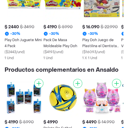
$ 2440
$ 3490
$ 4190
$ 5990
$ 16.090
$ 22.990
$ 1
-
30
%
-
30
%
-
30
%
Play Doh Juguete Mini
Pack De Masa
Play Doh Juego de
Play 
4 Pack
Moldeable Play Doh
Plastilina el Dentista
Vete
(
$2443/und
)
(
$4193/und
)
Bromista
(
$16093/und
)
(
$9
1 Und
1 Und
1 X 1 Und
1 x 
Productos complementarios en Ansaldo
$ 4190
$ 5990
$ 4990
$ 4490
$ 14.990
$ 