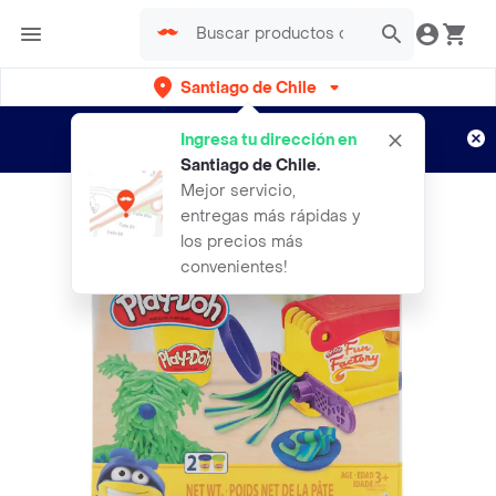
Santiago de Chile
Regístrate
¿Nuevo en Rappi?
y disfruta de
Ingresa tu dirección en
envíos gratis por semanas
Aplican TyC
Santiago de Chile
.
Mejor servicio,
entregas más rápidas y
los precios más
convenientes!