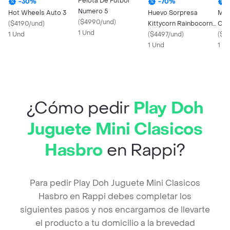
Pelota De Futbol
-
30
%
-
70
%
Numero 5
Hot Wheels Auto 3
Huevo Sorpresa
Mini
(
$4990/und
)
(
$4190/und
)
Kittycorn Rainbocorns
Con
1 Und
1 Und
De Zuru
(
$4497/und
)
Litt
(
$5
1 Und
1 U
¿Cómo pedir
Play Doh
Juguete Mini Clasicos
Hasbro
en Rappi?
Para pedir Play Doh Juguete Mini Clasicos
Hasbro en Rappi debes completar los
siguientes pasos y nos encargamos de llevarte
el producto a tu domicilio a la brevedad