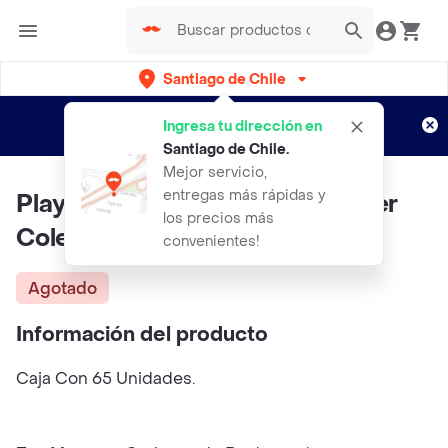
Santiago de Chile
Regístrate
¿Nuevo en Rappi?
y disfruta de
Ingresa tu dirección en
envíos gratis por semanas
Aplican TyC
Santiago de Chile
.
Mejor servicio,
entregas más rápidas y
Play Doh Masa Moldeable Super
los precios más
Coleccion De Colores
convenientes!
Agotado
Información del producto
Caja Con 65 Unidades.