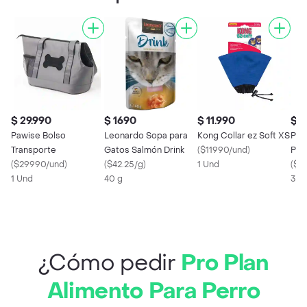
$ 29.990
$ 1690
$ 11.990
$ 2
Pawise Bolso
Leonardo Sopa para
Kong Collar ez Soft XS
Pro
Transporte
Gatos Salmón Drink
(
$11990/und
)
Peq
(
$29990/und
)
(
$42.25/g
)
1 Und
(
$8
1 Und
40 g
3 g
¿Cómo pedir
Pro Plan
Alimento Para Perro