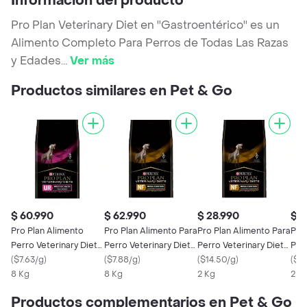
Información del producto
Pro Plan Veterinary Diet en ''Gastroentérico'' es un
Alimento Completo Para Perros de Todas Las Razas
y Edades
...
Ver más
Productos similares en Pet & Go
$ 60.990
$ 62.990
$ 28.990
$ 2
Pro Plan Alimento
Pro Plan Alimento Para
Pro Plan Alimento Para
Pro
Perro Veterinary Diets
Perro Veterinary Diets
Perro Veterinary Diets
Pur
UR Urinario/Cálculos
(
$7.63/g
)
Nf Función Renal
(
$7.88/g
)
NF Función Renal
(
$14.50/g
)
(
$14
8 Kg
8 Kg
2 Kg
2 K
Productos complementarios en Pet & Go