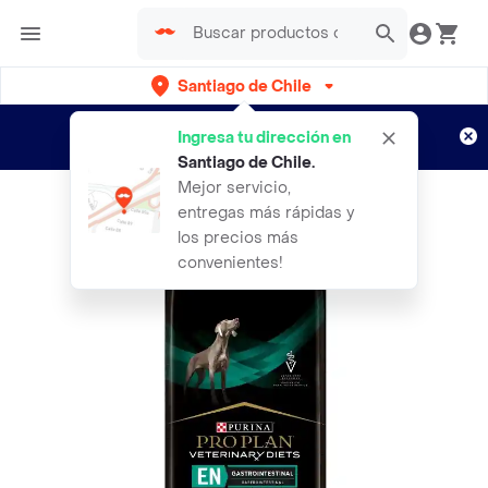
Santiago de Chile
Regístrate
¿Nuevo en Rappi?
y disfruta de
Ingresa tu dirección en
envíos gratis por semanas
Aplican TyC
Santiago de Chile
.
Mejor servicio,
entregas más rápidas y
los precios más
convenientes!