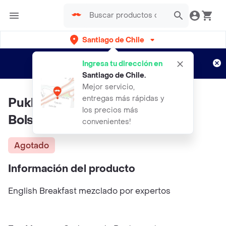
Santiago de Chile
Regístrate
¿Nuevo en Rappi?
y disfruta de
Ingresa tu dirección en
envíos gratis por semanas
Aplican TyC
Santiago de Chile
.
Mejor servicio,
entregas más rápidas y
Pukka. English Breakfast (20
los precios más
Bolsitas)
convenientes!
Agotado
Información del producto
English Breakfast mezclado por expertos