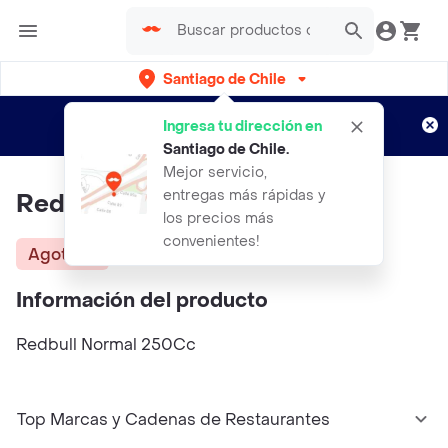
Santiago de Chile
Regístrate
¿Nuevo en Rappi?
y disfruta de
Ingresa tu dirección en
envíos gratis por semanas
Aplican TyC
Santiago de Chile
.
Mejor servicio,
entregas más rápidas y
Red Bull Normal 250Cc
los precios más
convenientes!
Agotado
Información del producto
Redbull Normal 250Cc
Top Marcas y Cadenas de Restaurantes