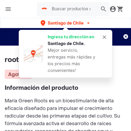
Santiago de Chile
Regístrate
¿Nuevo en Rappi?
y disfruta de
Ingresa tu dirección en
envíos gratis por semanas
Aplican TyC
Santiago de Chile
.
Mejor servicio,
entregas más rápidas y
roots 1l Maria Green
los precios más
convenientes!
Agotado
Información del producto
María Green Roots es un bioestimulante de alta
eficacia diseñado para impulsar el crecimiento
radicular desde las primeras etapas del cultivo. Su
fórmula avanzada activa el desarrollo de raíces