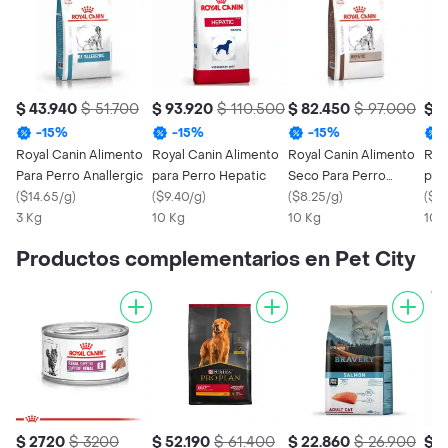
$ 43.940
$ 51.700
$ 93.920
$ 110.500
$ 82.450
$ 97.000
$ 8
-
15
%
-
15
%
-
15
%
Royal Canin Alimento
Royal Canin Alimento
Royal Canin Alimento
Roy
Para Perro Anallergic
para Perro Hepatic
Seco Para Perro
par
(
$14.65/g
)
(
$9.40/g
)
Medicado Hepatic
(
$8.25/g
)
Hyp
(
$8
3 Kg
10 Kg
Canin
10 Kg
10 
Productos complementarios en Pet City
$ 2720
$ 3200
$ 52.190
$ 61.400
$ 22.860
$ 26.900
$ 1