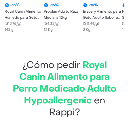
-
15
%
-
15
%
-
15
%
Royal Canin Alimento
Proplan Adulto Raza
Bravery Alimento para
Fit
Húmedo para Gato
Mediana 12kg
Gato Adulto Sabor a
San
Renal
(
$18.76/g
)
(
$4.35/g
)
Salmón
(
$11.44/g
)
Lav
(
$1.
145 g
12 Kg
2 Kg
10 
¿Cómo pedir
Royal
Canin Alimento para
Perro Medicado Adulto
Hypoallergenic
en
Rappi?