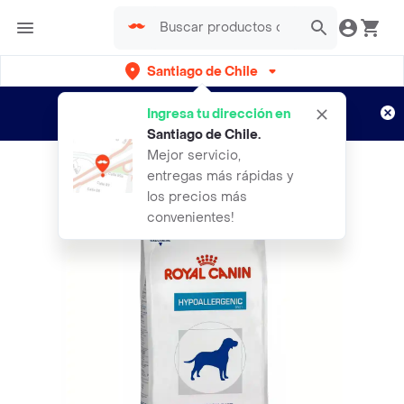
Santiago de Chile
Regístrate
¿Nuevo en Rappi?
y disfruta de
Ingresa tu dirección en
envíos gratis por semanas
Aplican TyC
Santiago de Chile
.
Mejor servicio,
entregas más rápidas y
los precios más
convenientes!