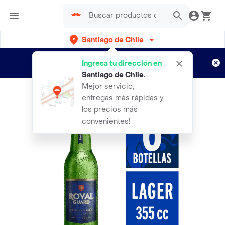
Santiago de Chile
Regístrate
¿Nuevo en Rappi?
y disfruta de
Ingresa tu dirección en
envíos gratis por semanas
Aplican TyC
Santiago de Chile
.
Mejor servicio,
entregas más rápidas y
los precios más
convenientes!