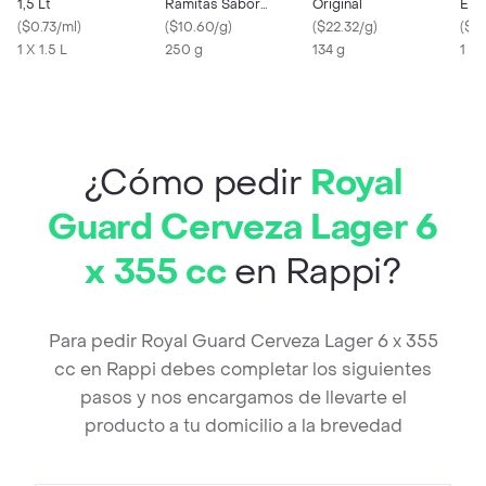
1,5 Lt
Ramitas Sabor
Original
Ene
(
$0.73/ml
)
Original
(
$10.60/g
)
(
$22.32/g
)
x 2
(
$21
1 X 1.5 L
250 g
134 g
1 X
¿Cómo pedir
Royal
Guard Cerveza Lager 6
x 355 cc
en Rappi?
Para pedir Royal Guard Cerveza Lager 6 x 355
cc en Rappi debes completar los siguientes
pasos y nos encargamos de llevarte el
producto a tu domicilio a la brevedad