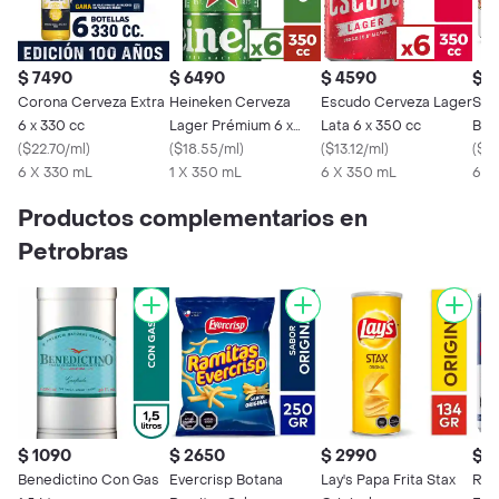
$ 7490
$ 6490
$ 4590
$ 
Corona Cerveza Extra
Heineken Cerveza
Escudo Cerveza Lager
Ste
6 x 330 cc
Lager Prémium 6 x
Lata 6 x 350 cc
Bel
(
$22.70/ml
)
350 cc
(
$18.55/ml
)
(
$13.12/ml
)
(
$5
6 X 330 mL
1 X 350 mL
6 X 350 mL
6 X
Productos complementarios en
Petrobras
$ 1090
$ 2650
$ 2990
$ 
Benedictino Con Gas
Evercrisp Botana
Lay's Papa Frita Stax
Red