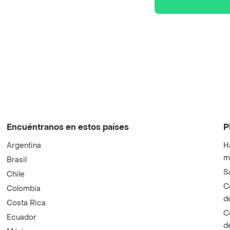
Encuéntranos en estos países
P
Argentina
H
m
Brasil
S
Chile
C
Colombia
d
Costa Rica
C
Ecuador
d