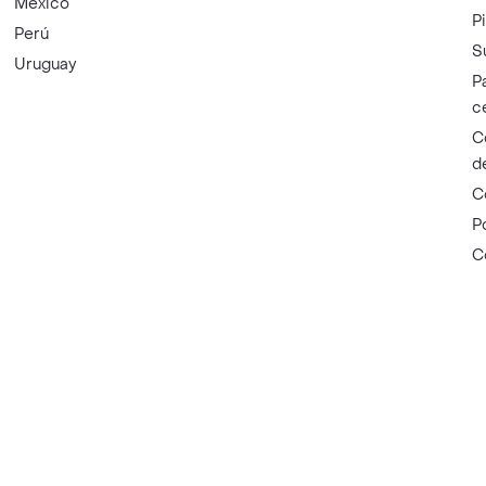
México
P
Perú
S
Uruguay
P
c
C
d
C
P
C