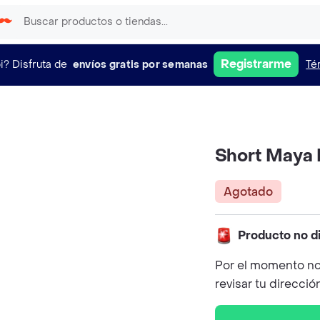
Registrarme
i?
Disfruta de
envíos gratis por semanas
Té
Short Maya B
Agotado
Producto no d
Por el momento no
revisar tu direcció