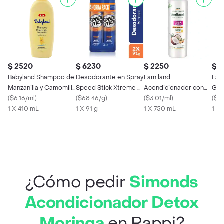
$ 2520
$ 6230
$ 2250
$ 
Babyland Shampoo de
Desodorante en Spray
Familand
Fam
Manzanilla y Camomilla
Speed Stick Xtreme 91
Acondicionador con
Gra
para Bebé
(
$6.16/ml
)
g 2 Und
(
$68.46/g
)
Aceite de Coco y
(
$3.01/ml
)
sin 
(
$3.
1 X 410 mL
1 X 91 g
Argán
1 X 750 mL
1 X
¿Cómo pedir
Simonds
Acondicionador Detox
Moringa
en Rappi?