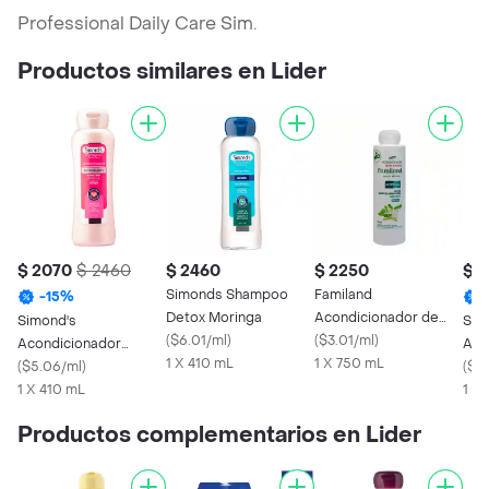
Professional Daily Care Sim.
Productos similares en Lider
$ 2070
$ 2460
$ 2460
$ 2250
$ 
Simonds Shampoo
Familand
-
15
%
Detox Moringa
Acondicionador de
Simond's
Sim
(
$6.01/ml
)
Moringa
(
$3.01/ml
)
Acondicionador
Aco
1 X 410 mL
1 X 750 mL
Antioxidante Keratina
(
$5.06/ml
)
Res
(
$5
y Vitamina E
1 X 410 mL
Col
1 x 
Productos complementarios en Lider