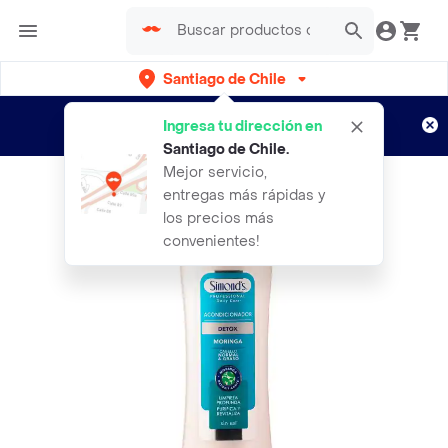
Santiago de Chile
Regístrate
¿Nuevo en Rappi?
y disfruta de
Ingresa tu dirección en
envíos gratis por semanas
Aplican TyC
Santiago de Chile
.
Mejor servicio,
entregas más rápidas y
los precios más
convenientes!