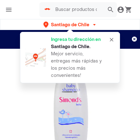
Santiago de Chile
Regístrate
¿Nuevo en Rappi?
y disfruta de
Ingresa tu dirección en
envíos gratis por semanas
Aplican TyC
Santiago de Chile
.
Mejor servicio,
entregas más rápidas y
los precios más
convenientes!