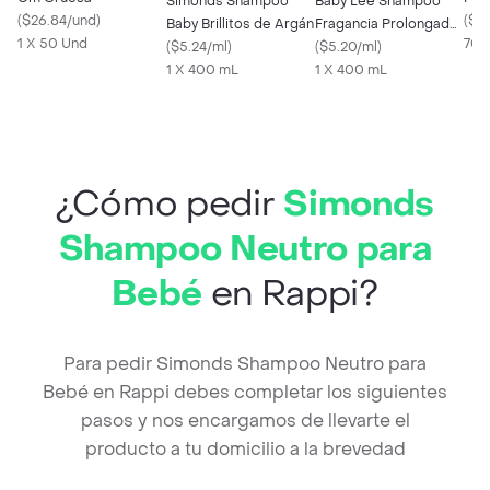
Simonds Shampoo
Baby Lee Shampoo
(
$26.84/und
)
Lid
(
$6
Baby Brillitos de Argán
Fragancia Prolongada
1 X 50 Und
70 
(
$5.24/ml
)
Aroma a Melón
(
$5.20/ml
)
1 X 400 mL
1 X 400 mL
¿Cómo pedir
Simonds
Shampoo Neutro para
Bebé
en Rappi?
Para pedir Simonds Shampoo Neutro para
Bebé en Rappi debes completar los siguientes
pasos y nos encargamos de llevarte el
producto a tu domicilio a la brevedad