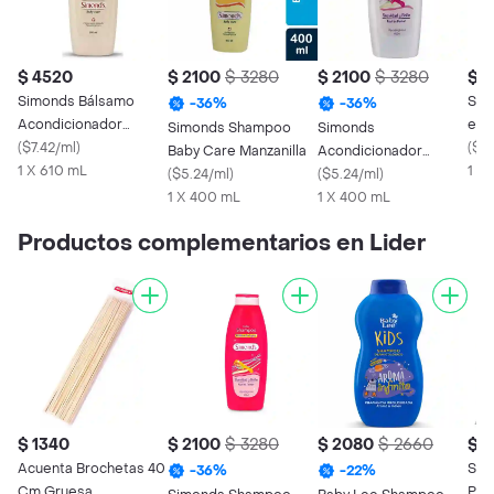
$ 4520
$ 2100
$ 3280
$ 2100
$ 3280
$ 
Simonds Bálsamo
Sim
-
36
%
-
36
%
Acondicionador
en 1
Simonds Shampoo
Simonds
Manzanilla Baby Care
(
$7.42/ml
)
(
$8.
Baby Care Manzanilla
Acondicionador
1 X 610 mL
1 X
(
$5.24/ml
)
Brillitos de Argán
(
$5.24/ml
)
1 X 400 mL
1 X 400 mL
Productos complementarios en Lider
$ 1340
$ 2100
$ 3280
$ 2080
$ 2660
$ 
Acuenta Brochetas 40
Sop
-
36
%
-
22
%
Cm Gruesa
Poll