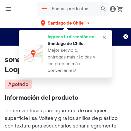
Santiago de Chile
Regístrate
¿Nuevo en Rappi?
y disfruta de
Ingresa tu dirección en
envíos gratis por semanas
Aplican TyC
Santiago de Chile
.
Mejor servicio,
entregas más rápidas y
sonajero Mordedor Pipsquigz
los precios más
Loops Naranja
convenientes!
Agotado
Información del producto
Tienen ventosas para agarrarse de cualquier
superficie lisa. Voltea y gira los anillos de plástico
con textura para escucharlos sonar alegremente.