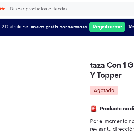
Registrarme
i?
Disfruta de
envíos gratis por semanas
Té
taza Con 1 G
Y Topper
Agotado
Producto no d
Por el momento no
revisar tu direcció