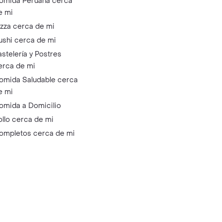
omida Peruana cerca
e mi
izza cerca de mi
ushi cerca de mi
astelería y Postres
erca de mi
omida Saludable cerca
e mi
omida a Domicilio
ollo cerca de mi
ompletos cerca de mi