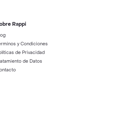
obre Rappi
log
érminos y Condiciones
olíticas de Privacidad
ratamiento de Datos
ontacto