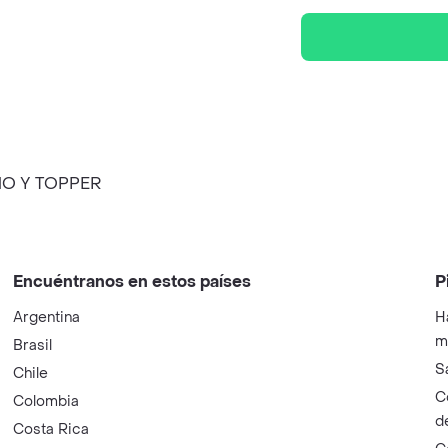
MO Y TOPPER
Encuéntranos en estos países
P
Argentina
H
m
Brasil
S
Chile
C
Colombia
d
Costa Rica