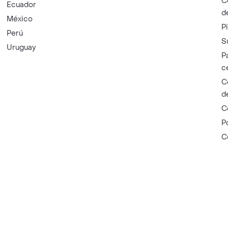
C
Ecuador
d
México
P
Perú
S
Uruguay
P
c
C
d
C
P
C