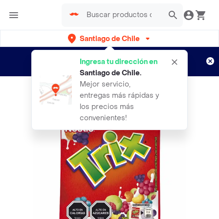
Santiago de Chile
Regístrate
¿Nuevo en Rappi?
y disfruta de
Ingresa tu dirección en
envíos gratis por semanas
Aplican TyC
Santiago de Chile
.
Mejor servicio,
entregas más rápidas y
los precios más
convenientes!