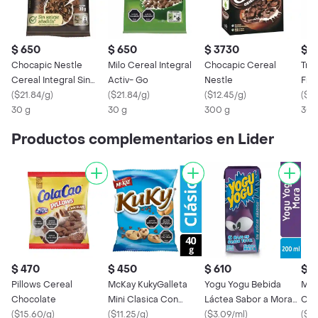
$ 650
$ 650
$ 3730
$ 
Chocapic Nestle
Milo Cereal Integral
Chocapic Cereal
Tri
Cereal Integral Sin
Activ- Go
Nestle
Frut
Azucar Sabor A
(
$21.84/g
)
(
$21.84/g
)
(
$12.45/g
)
(
$11
Chocolate
30 g
30 g
300 g
300
Productos complementarios en Lider
$ 470
$ 450
$ 610
$ 
Pillows Cereal
McKay KukyGalleta
Yogu Yogu Bebida
Miz
Chocolate
Mini Clasica Con
Láctea Sabor a Mora
Cho
(
$15.60/g
)
Chispas De Chocolate
(
$11.25/g
)
sin Azúcar
(
$3.09/ml
)
(
$22