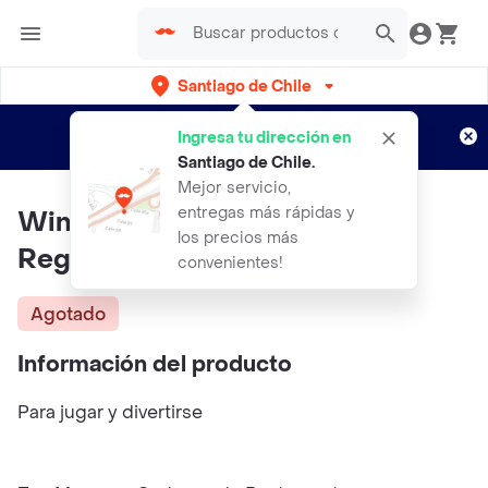
Santiago de Chile
Regístrate
¿Nuevo en Rappi?
y disfruta de
Ingresa tu dirección en
envíos gratis por semanas
Aplican TyC
Santiago de Chile
.
Mejor servicio,
entregas más rápidas y
Win Fun Conjunto De Caja
los precios más
Registradora
convenientes!
Agotado
Información del producto
Para jugar y divertirse