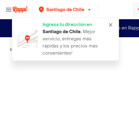
Santiago de Chile
Ingresa tu dirección en
¿Nuevo en Rapp
Santiago de Chile
.
Mejor
servicio, entregas más
rápidas y los precios más
Rappi
wow color cubre raiz root cover up
convenientes!