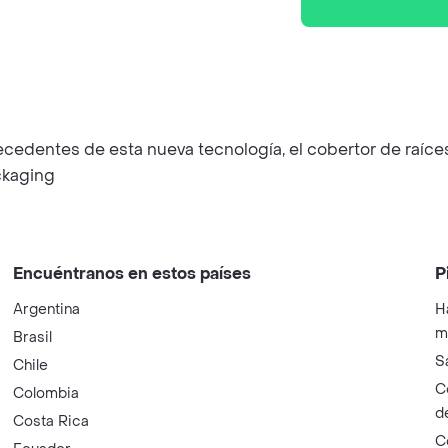
ecedentes de esta nueva tecnología, el cobertor de raíc
ackaging
Encuéntranos en estos países
P
Argentina
H
m
Brasil
S
Chile
C
Colombia
d
Costa Rica
C