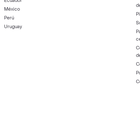
Ecuador
d
México
P
Perú
S
Uruguay
P
c
C
d
C
P
C