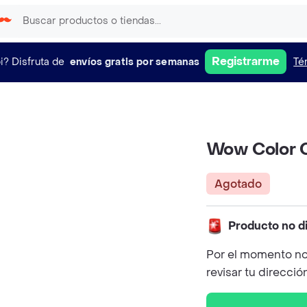
Registrarme
i?
Disfruta de
envíos gratis por semanas
Té
Wow Color C
Agotado
Producto no d
Por el momento no
revisar tu direcció