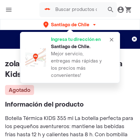
Santiago de Chile
Regístrate
¿Nuevo en Rappi?
y disfruta de
Ingresa tu dirección en
envíos gratis por semanas
Aplican TyC
Santiago de Chile
.
Mejor servicio,
entregas más rápidas y
zola Botella Termica 355 Ml Zola
los precios más
Kids 3.0 Amarillo
convenientes!
Agotado
Información del producto
Botella Térmica KIDS 355 ml La botella perfecta para
los pequeños aventureros: mantiene las bebidas
frías hasta 12 h y calientes hasta 8 h. Con bombilla