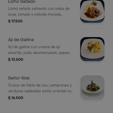
Lomo Saltado
Lomo vetado salteado con salsa de
soya, tomate y cebolla morada.
Acompañado de arroz y papas fritas.
$ 17.500
Ají de Gallina
Ají de gallina con crema de ají
amarillo, pollo desmenuzado, papas
sancochadas y arroz blanco. Incluye
$ 13.500
huevo duro y aceitunas.
Señor Wok
Trozos de filete de res, camarones y
verduras salteadas estilo oriental con
salsa de ostión y aromatizado con
$ 16.500
aceite de sésamo.