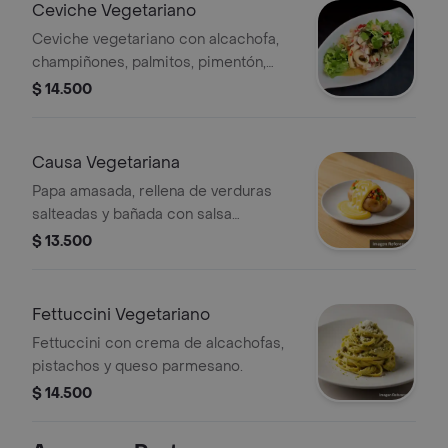
Ceviche Vegetariano
Ceviche vegetariano con alcachofa,
champiñones, palmitos, pimentón,
cebolla y choclo peruano.
$ 14.500
Causa Vegetariana
Papa amasada, rellena de verduras
salteadas y bañada con salsa
huancaina.
$ 13.500
Fettuccini Vegetariano
Fettuccini con crema de alcachofas,
pistachos y queso parmesano.
$ 14.500