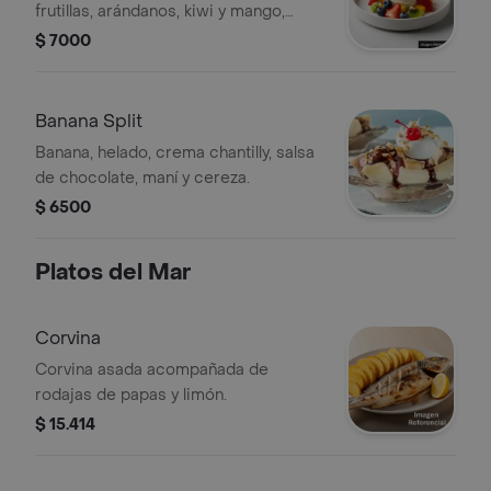
frutillas, arándanos, kiwi y mango,
acompañado de crema chantilly.
$ 7000
Banana Split
Banana, helado, crema chantilly, salsa
de chocolate, maní y cereza.
$ 6500
Platos del Mar
Corvina
Corvina asada acompañada de
rodajas de papas y limón.
$ 15.414