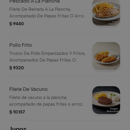
Pescado A La Plancha
Filete De Reineta A La Plancha,
Acompanado De Papas Fritas O Arroz
Blanco.
$ 9440
Pollo Frito
Trozos De Pollo Empanizados Y Fritos,
Acompanados De Papas Fritas O
Arroz Blanco.
$ 9320
Filete De Vacuno
Filete de vacuno a la plancha,
acompañado de papas fritas o arroz
blanco.
$ 10.157
Jugos