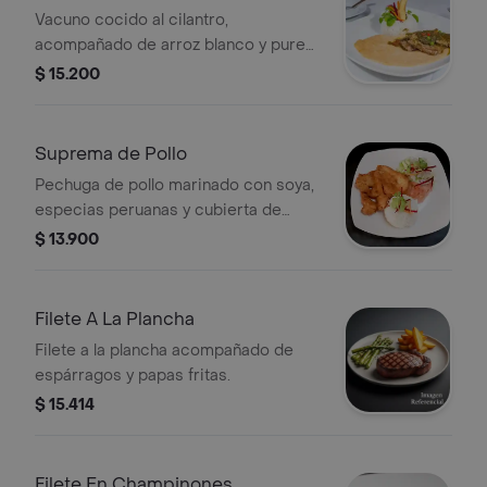
Vacuno cocido al cilantro,
acompañado de arroz blanco y pure
de porotos o yucas cocidas.
$ 15.200
Suprema de Pollo
Pechuga de pollo marinado con soya,
especias peruanas y cubierta de
panko, acompañada de arroz y
$ 13.900
ensalada mixta.
Filete A La Plancha
Filete a la plancha acompañado de
espárragos y papas fritas.
$ 15.414
Filete En Champinones