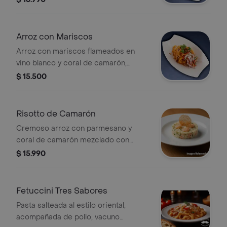
Arroz con Mariscos
Arroz con mariscos flameados en
vino blanco y coral de camarón,
acompañado de cebolla y pimientos
$ 15.500
frescos.
Risotto de Camarón
Cremoso arroz con parmesano y
coral de camarón mezclado con
camarones flameados en mantequilla
$ 15.990
y vino blanco.
Fetuccini Tres Sabores
Pasta salteada al estilo oriental,
acompañada de pollo, vacuno