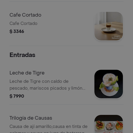
Cafe Cortado
Cafe Cortado
$ 3346
Entradas
Leche de Tigre
Leche de Tigre con caldo de
pescado, mariscos picados y limón.
Decorado con cilantro y ají.
$ 7990
Acompañado de lechuga y maíz
tostado.
Trilogía de Causas
Causa de ají amarillo,causa en tinta de