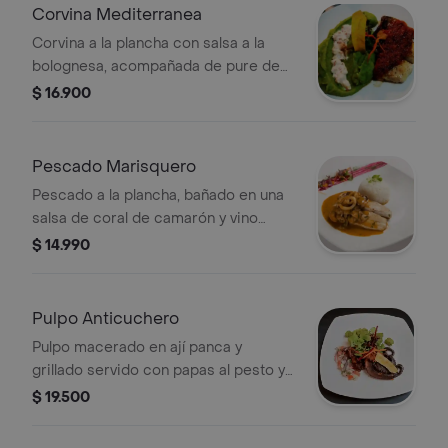
Corvina Mediterranea
Corvina a la plancha con salsa a la
bolognesa, acompañada de pure de
alcachofas y tartaro de camarones.
$ 16.900
Pescado Marisquero
Pescado a la plancha, bañado en una
salsa de coral de camarón y vino
blanco, coronado con mariscos y
$ 14.990
servido con arroz al cilantro.
Pulpo Anticuchero
Pulpo macerado en ají panca y
grillado servido con papas al pesto y
chalaquita de aceitunas moradas.
$ 19.500