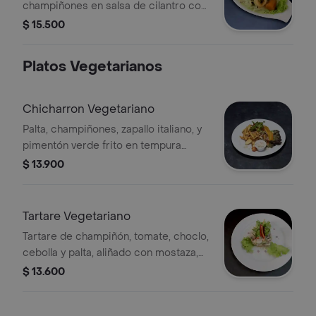
champiñones en salsa de cilantro con
calamar frito acompañado de maíz
$ 15.500
peruano y camote glaciado
Platos Vegetarianos
Chicharron Vegetariano
Palta, champiñones, zapallo italiano, y
pimentón verde frito en tempura
acompañado de sarza criolla y yuca
$ 13.900
frita.
Tartare Vegetariano
Tartare de champiñón, tomate, choclo,
cebolla y palta, aliñado con mostaza,
mayonesa y alcaparras. Decorado
$ 13.600
con lechuga y pimientos.