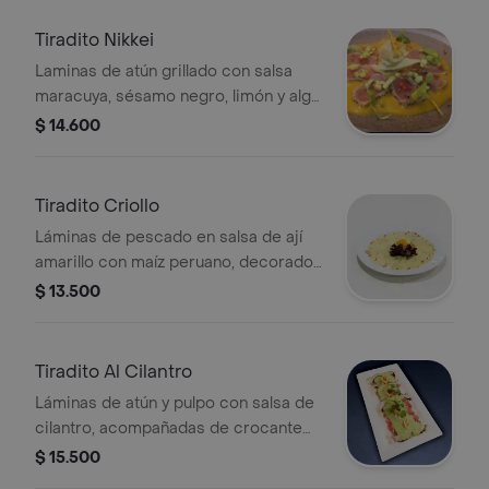
Tiradito Nikkei
Laminas de atún grillado con salsa
maracuya, sésamo negro, limón y alga
nori frita.
$ 14.600
Tiradito Criollo
Láminas de pescado en salsa de ají
amarillo con maíz peruano, decorado
con lechuga y camote.
$ 13.500
Tiradito Al Cilantro
Láminas de atún y pulpo con salsa de
cilantro, acompañadas de crocante
de calamar y decoradas con maíz.
$ 15.500