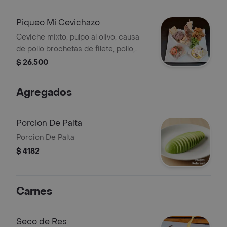
Piqueo Mi Cevichazo
Ceviche mixto, pulpo al olivo, causa
de pollo brochetas de filete, pollo,
pescado y jalea mixta.
$ 26.500
Agregados
Porcion De Palta
Porcion De Palta
$ 4182
Carnes
Seco de Res