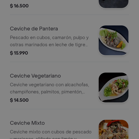
marinados en leche de tigre y crema
$ 16.500
de cilantro.
Ceviche de Pantera
Pescado en cubos, camarón, pulpo y
ostras marinados en leche de tigre
con tinta de calamar.
$ 15.990
Ceviche Vegetariano
Ceviche vegetariano con alcachofas,
champiñones, palmitos, pimentón,
cebolla y maíz peruano.
$ 14.500
Ceviche Mixto
Ceviche mixto con cubos de pescado