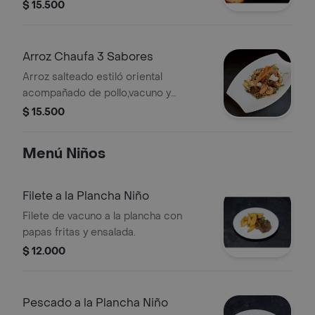
camarones con tomate, cebolla y
$ 15.500
cebollín.
Arroz Chaufa 3 Sabores
Arroz salteado estiló oriental
acompañado de pollo,vacuno y
camarones en salsa chifera.
$ 15.500
Menú Niños
Filete a la Plancha Niño
Filete de vacuno a la plancha con
papas fritas y ensalada.
$ 12.000
Pescado a la Plancha Niño