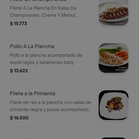
Filete A La Plancha En Salsa De
Champinones, Crema Y Merlot,
Acompanado De Arroz Blanco.
$ 15.773
Pollo A La Plancha
Pollo a la plancha acompañado de
espárragos y zanahorias baby.
$ 13.622
Filete a la Pimienta
Filete de res a la plancha con salsa de
pimienta negra y pasas acompañado
de pastel de choclo estilo peruano.
$ 16.500