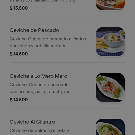
y mariscos, aliñado con limón y
cebolla morada. Acompañado de maíz
$ 15.500
peruano y camote glaseado.
Ceviche de Pescado
Ceviche Cubos de pescado aliñados
con limón y cebolla morada
acompañado de maíz peruano y
$ 14.500
camote glaciado.
Ceviche a Lo Mero Mero
Ceviche, Cubos de pescado,
camarones, palta, tomate, maíz
peruano aliñados con limón y cebolla
$ 14.500
morada.
Ceviche Al Cilantro
Ceviche de Salmón,reineta y