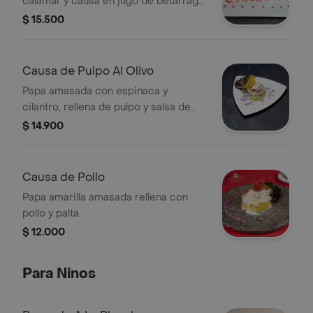
calamar y causa en jugo de betarraga
con pulpo a la parrilla, camarones
$ 15.500
acevichados y mariscos a lo macho.
Causa de Pulpo Al Olivo
Papa amasada con espinaca y
cilantro, rellena de pulpo y salsa de
aceituna morada.
$ 14.900
Causa de Pollo
Papa amarilla amasada rellena con
pollo y palta.
$ 12.000
Para Ninos