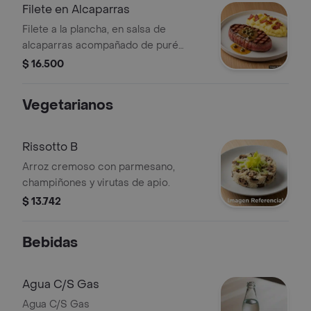
Filete en Alcaparras
Filete a la plancha, en salsa de
alcaparras acompañado de puré
ahumado con tocino.
$ 16.500
Vegetarianos
Rissotto B
Arroz cremoso con parmesano,
champiñones y virutas de apio.
$ 13.742
Bebidas
Agua C/S Gas
Agua C/S Gas