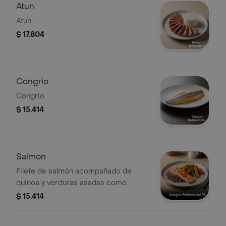
Atun
Atun
$ 17.804
Congrio
Congrio
$ 15.414
Salmon
Filete de salmón acompañado de
quinoa y verduras asadas como
brócoli, pimientos y tomates cherry.
$ 15.414