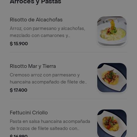
Arroces y Pastas
Risotto de Alcachofas
Arroz, con parmesano y alcachofas,
mezclado con camarones y
champiñones, flameados en
$ 15.900
mantequilla y vino blanco.
Risotto Mar y Tierra
Cremoso arroz con parmesano y
huancaína acompañado de filete de
vacuno y camarones salteado.
$ 17.400
Fettucini Criollo
Pasta en salsa huancaína acompañada
de trozos de filete salteado con
tomate, cebolla y cebollín.
$ 16.990