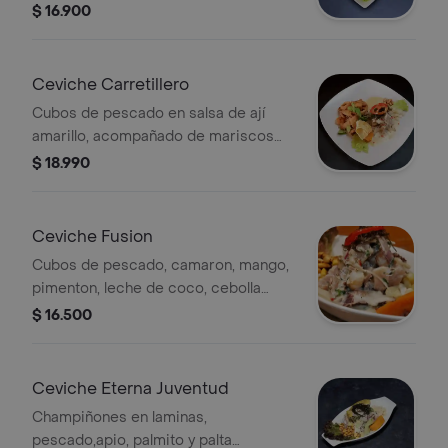
de tigre acompañado de choclo
$ 16.900
peruano y camote.
Ceviche Carretillero
Cubos de pescado en salsa de ají
amarillo, acompañado de mariscos
fritos, choclo peruano y camote.
$ 18.990
Ceviche Fusion
Cubos de pescado, camaron, mango,
pimenton, leche de coco, cebolla
morada, cebollin y choclo peruano.
$ 16.500
Ceviche Eterna Juventud
Champiñones en laminas,
pescado,apio, palmito y palta