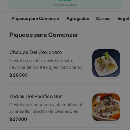
(nuevos usuarios)
Piqueos para Comenzar
Agregados
Carnes
Veget
Piqueos para Comenzar
Chalupa Del Cevichero
Ceviche de atún, ceviche mixto,
ceviche de los tres ajíes, ceviche al
cilantro salmón, pescado y leche de
$ 26.500
tigre.
Zodiak Del Pacifico Sur
Ceviche de pescado y champiñón al
ají amarillo, tiradito de pescado en
crema de mariscos crocante de
$ 27.000
calamar, pulpo al olivo y ensalada del