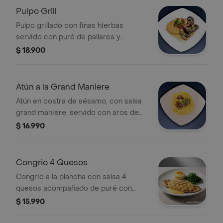
Pulpo Grill
Pulpo grillado con finas hierbas
servido con puré de pallares y
chimichurri casero
$ 18.900
Atún a la Grand Maniere
Atún en costra de sésamo, con salsa
grand maniere, servido con aros de
cebolla frita y puré de piña.
$ 16.990
Congrio 4 Quesos
Congrio a la plancha con salsa 4
quesos acompañado de puré con
papas y espinaca.
$ 15.990