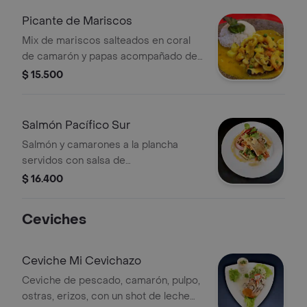
Picante de Mariscos
Mix de mariscos salteados en coral
de camarón y papas acompañado de
arroz verde
$ 15.500
Salmón Pacífico Sur
Salmón y camarones a la plancha
servidos con salsa de
vermouth,crema de leche y verduras
$ 16.400
salteadas
Ceviches
Ceviche Mi Cevichazo
Ceviche de pescado, camarón, pulpo,
ostras, erizos, con un shot de leche