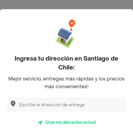
Pulpo a los 2 Olivos
Láminas de pulpo y apio aliñadas con
limón y aceite de oliva, cubiertas con
salsa de aceitunas moradas y verdes.
$ 17.500
Ingresa tu dirección en Santiago de
Tiradito Imperial
Chile:
Laminas de pescado, camarón y
pulpo en crema de mariscos
Mejor servicio, entregas más rápidas y los precios
acompañado de palta y maíz peruano
$ 13.500
más convenientes!
Acompañamientos
Arroz Blanco
Usar mi ubicación actual
Porcion.