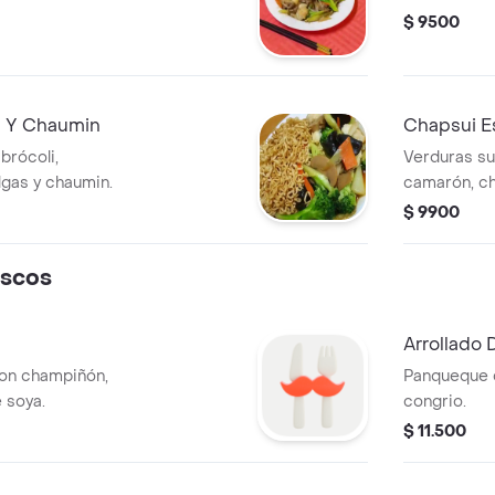
$ 9500
s Y Chaumin
Chapsui E
brócoli,
Verduras sur
lgas y chaumin.
camarón, ch
$ 9900
iscos
Arrollado 
on champiñón,
Panqueque d
e soya.
congrio.
$ 11.500