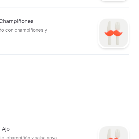
 Champiñones
ado con champiñones y
 Ajo
jo, champiñón y salsa soya.