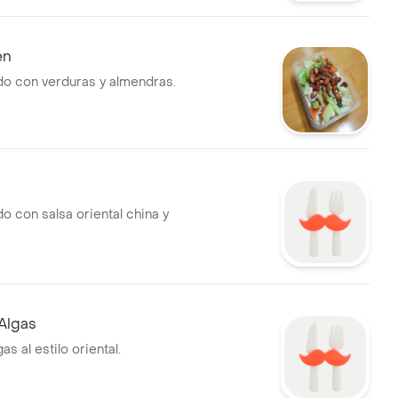
en
ado con verduras y almendras.
do con salsa oriental china y
Algas
as al estilo oriental.