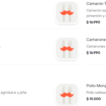
Camarón T
Camarón sal
pimentón y c
$ 16.990
Camarones
.
Camarones e
$ 16.990
Pollo Mon
agridulce y piña.
Pollo saltea
$ 10.500