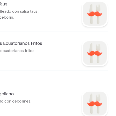
ausi
teado con salsa tausi,
ebollín.
 Ecuatorianos Fritos
cuatorianos fritos.
goliano
do con cebollines.