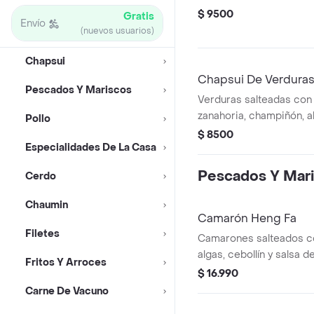
$ 9500
Gratis
Envío
(nuevos usuarios)
Chapsui
Chapsui De Verdura
Pescados Y Mariscos
Verduras salteadas con 
zanahoria, champiñón, a
Pollo
$ 8500
Especialidades De La Casa
Pescados Y Mar
Cerdo
Chaumin
Camarón Heng Fa
Filetes
Camarones salteados c
algas, cebollín y salsa d
Fritos Y Arroces
$ 16.990
Carne De Vacuno