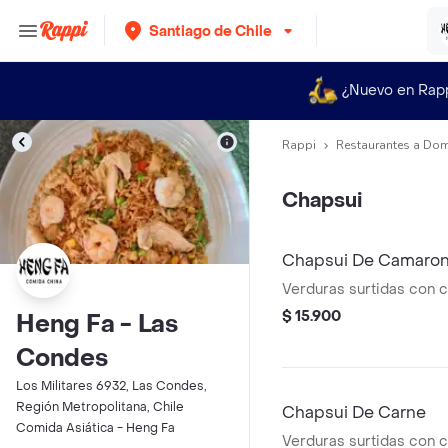
Santiago de Chile
¿Nuevo en Rap
Rappi
Restaurantes a Dom
Chapsui
Chapsui De Camaron
Verduras surtidas con 
$ 15.900
Heng Fa - Las
Condes
Los Militares 6932, Las Condes,
Región Metropolitana, Chile
Chapsui De Carne
Comida Asiática - Heng Fa
Verduras surtidas con c