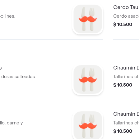
Cerdo Tau
llines.
Cerdo asado
$ 10.500
s
Chaumin D
rduras salteadas.
Tallarines c
$ 10.500
Chaumin 
lo, carne y
Tallarines c
$ 10.500