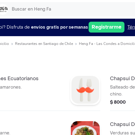
Registrarme
pi?
Disfruta de
envíos gratis por semanas
Tér
icilio
Restaurantes en Santiago de Chile
Heng Fa - Las Condes a Domicil
es Ecuatorianos
Chapsui D
camarones.
Salteado de 
chino.
$ 8000
Chapsui D
arne.
Verduras su