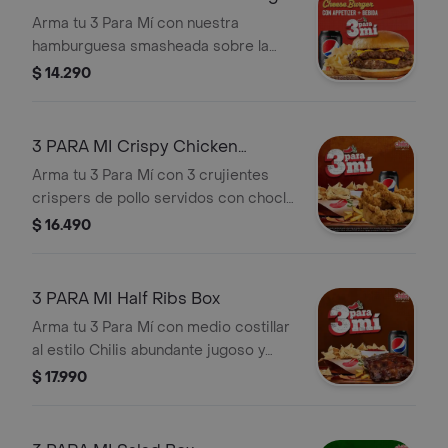
bebida. Chiliemos
Box
Arma tu 3 Para Mí con nuestra
hamburguesa smasheada sobre la
plancha acompañadas de un infaltable
$ 14.290
queso cheddar entre un pan de papa
acompañada de papas fritas. Sumale
appetizers y bebida. Chiliemos
3 PARA MI Crispy Chicken
Crisper Box
Arma tu 3 Para Mí con 3 crujientes
crispers de pollo servidos con choclo
papas fritas y una salsa a elección.
$ 16.490
Súmale appetizers y bebida.
Chiliemos
3 PARA MI Half Ribs Box
Arma tu 3 Para Mí con medio costillar
al estilo Chilis abundante jugoso y
acompañado de papas fritas y salsa a
$ 17.990
elección. Súmale appetizers y bebida.
Chiliemos