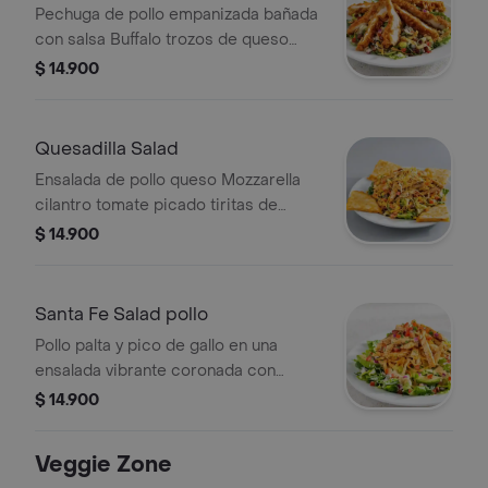
Pechuga de pollo empanizada bañada
con salsa Buffalo trozos de queso
Blue Cheese tocino picado zanahoria
$ 14.900
tiritas de tortillas fritas y pico de gallo.
Servida con Chilis ranch.
Quesadilla Salad
Ensalada de pollo queso Mozzarella
cilantro tomate picado tiritas de
tortilla fritas corn salsa y vinagreta
$ 14.900
citrus Balsamic. Acompañada de
triángulos de quesadilla y aderezo
ancho ranch.
Santa Fe Salad pollo
Pollo palta y pico de gallo en una
ensalada vibrante coronada con
crujientes tiritas de tortilla.
$ 14.900
Veggie Zone