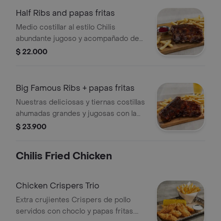
Half Ribs and papas fritas
Medio costillar al estilo Chilis
abundante jugoso y acompañado de
papas fritas y salsa a elección.
$ 22.000
Big Famous Ribs + papas fritas
Nuestras deliciosas y tiernas costillas
ahumadas grandes y jugosas con la
salsa a tu elección y papas fritas.
$ 23.900
Chilis Fried Chicken
Chicken Crispers Trio
Extra crujientes Crispers de pollo
servidos con choclo y papas fritas.