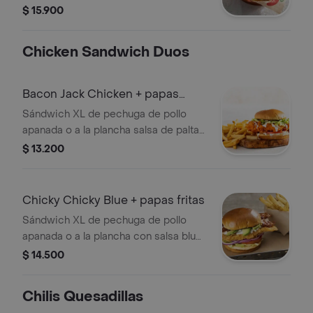
Servidos con choclo y papas fritas.
$ 15.900
Chicken Sandwich Duos
Bacon Jack Chicken + papas
fritas
Sándwich XL de pechuga de pollo
apanada o a la plancha salsa de palta
tomate tocino queso mozzarella
$ 13.200
slides de paltas. Acompañado de
papas fritas.
Chicky Chicky Blue + papas fritas
Sándwich XL de pechuga de pollo
apanada o a la plancha con salsa blue
cheese lechuga tomate aros de
$ 14.500
cebolla trozos de queso azul slides de
palta tocino. Acompañado de papas
Chilis Quesadillas
fritas.