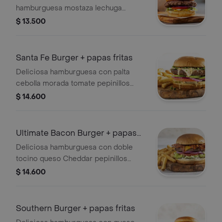
hamburguesa mostaza lechuga
tomate pepinillos cebolla morada y
$ 13.500
queso cheddar. Acompañado de las
mejores papas fritas.
Santa Fe Burger + papas fritas
Deliciosa hamburguesa con palta
cebolla morada tomate pepinillos
cilantro pimentón asado queso
$ 14.600
mozarella y salsa Santa Fe.
Acompañado de las mejores papas
fritas.
Ultimate Bacon Burger + papas
fritas
Deliciosa hamburguesa con doble
tocino queso Cheddar pepinillos
lechuga cebolla morada tomate salsa
$ 14.600
buffalo salsa honey chipotle.
Acompañado de las mejores papas
fritas.
Southern Burger + papas fritas