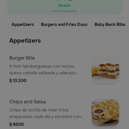
Gratis
(nuevos usuarios)
Appetizers
Burgers and Fries Duos
Baby Back Ribs
Appetizers
Burger Bite
4 mini hamburguesas con tocino
queso cebolla salteada y aderezo
Chilis Ranch acompañadas de
$ 13.200
crujientes papas fritas.
Chips and Salsa
Chips de tortilla de maíz fritos
preparados cada día y servidos con
nuestra exquisita salsa casera Chilis.
$ 8500