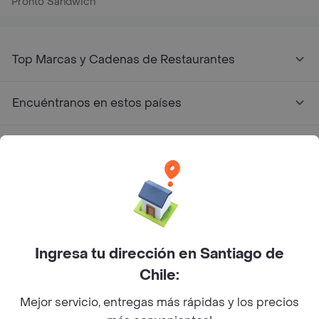
Pronto Sándwich
Top Marcas y Cadenas de Restaurantes
Encuéntranos en estos países
App Store
Google play
AppGallery
Ingresa tu dirección en Santiago de
Pide tu comida favorita cerca de ti
Chile:
Mejor servicio, entregas más rápidas y los precios
Categorías