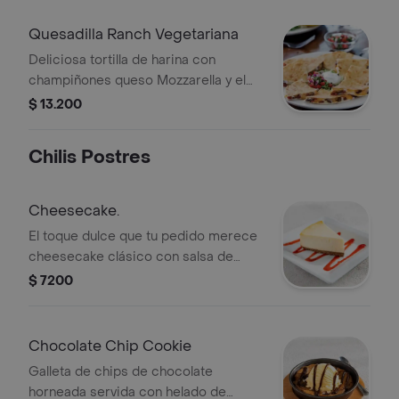
Quesadilla Ranch Vegetariana
Deliciosa tortilla de harina con
champiñones queso Mozzarella y el
toque único de salsa Ranch y Santa
$ 13.200
Fe.
Chilis Postres
Cheesecake.
El toque dulce que tu pedido merece
cheesecake clásico con salsa de
caramelo.
$ 7200
Chocolate Chip Cookie
Galleta de chips de chocolate
horneada servida con helado de