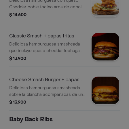
Deliciosa hamburguesa con queso
Cheddar doble tocino aros de cebolla
crujientes pepinillos lechuga tomate y
$ 14.600
mayonesa. Acompañado de las
mejores papas fritas.
Classic Smash + papas fritas
Deliciosa hamburguesa smasheada
que incluye queso cheddar lechuga
fresca tomate cebolla mprada
$ 13.900
pepinillos y nuestra salsa secreta.
Todo en pan de papa.
Cheese Smash Burger + papas
fritas
Deliciosa hamburguesa smasheada
sobre la plancha acompañadas de un
infaltable queso cheddar que derrite
$ 13.900
corazones entre un pan de papa que
forma un match perfecto
Baby Back Ribs