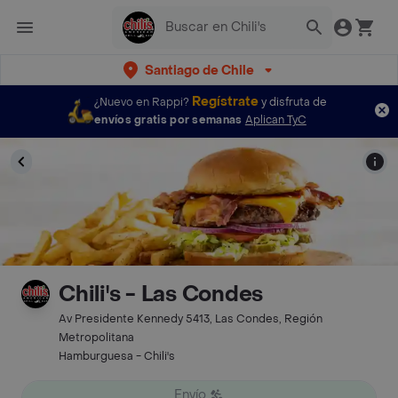
Santiago de Chile
Regístrate
¿Nuevo en Rappi?
y disfruta de
envíos gratis por semanas
Aplican TyC
Chili's - Las Condes
Av Presidente Kennedy 5413, Las Condes, Región
Metropolitana
Hamburguesa - Chili's
Envío