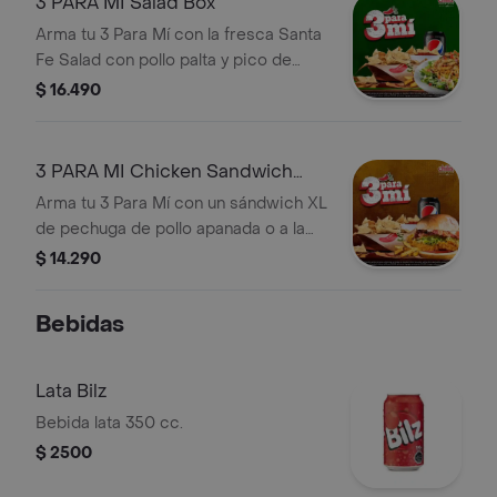
3 PARA MI Salad Box
Arma tu 3 Para Mí con la fresca Santa
Fe Salad con pollo palta y pico de
gallo en una ensalada vibrante
$ 16.490
coronada con crujientes tiritas de
tortilla. Súmale appetizers y bebida.
Chiliemos
3 PARA MI Chicken Sandwich
Box
Arma tu 3 Para Mí con un sándwich XL
de pechuga de pollo apanada o a la
plancha salsa de palta tomate tocino
$ 14.290
queso mozzarella slides de paltas
acompañada de papas fritas. Súmale
Bebidas
appetizers y bebida. Chiliemos
Lata Bilz
Bebida lata 350 cc.
$ 2500