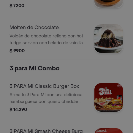
vainilla. El final perfecto al estilo Chilis.
$ 7200
Molten de Chocolate.
Volcán de chocolate relleno con hot
fudge servido con helado de vainilla y
salsa de chocolate. El clásico Chilis
$ 9900
en tu casa.
3 para Mi Combo
3 PARA MI Classic Burger Box
Arma tu 3 Para Mí con una deliciosa
hamburguesa con queso cheddar
tocino pepinillos lechuga tomate
$ 14.290
cebolla morada y mayonesa
acompañada de las mejores papas
fritas. Súmale también appetizers y
3 PARA MI Smash Cheese Burger