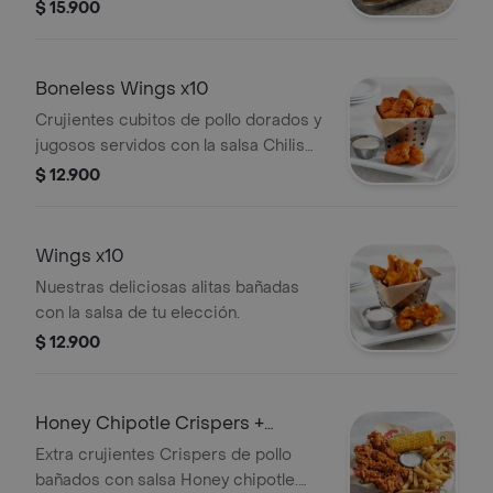
Puedes elegir la salsa que desees
$ 15.900
(BBQ Honey Mustard o aderezos
Chilis ranch).
Boneless Wings x10
Crujientes cubitos de pollo dorados y
jugosos servidos con la salsa Chilis
que prefieras
$ 12.900
Wings x10
Nuestras deliciosas alitas bañadas
con la salsa de tu elección.
$ 12.900
Honey Chipotle Crispers +
choclo y papas fritas
Extra crujientes Crispers de pollo
bañados con salsa Honey chipotle.