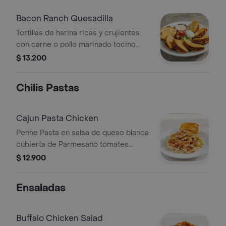
Bacon Ranch Quesadilla
Tortillas de harina ricas y crujientes
con carne o pollo marinado tocino
ahumado quesos mixtos y Chilis
$ 13.200
Ranch. Servidas con crema ácida
pico de gallo y ancho ranch.
Chilis Pastas
Cajun Pasta Chicken
Penne Pasta en salsa de queso blanca
cubierta de Parmesano tomates
picados y cebollín. Servida con un pan
$ 12.900
de ajo.
Ensaladas
Buffalo Chicken Salad