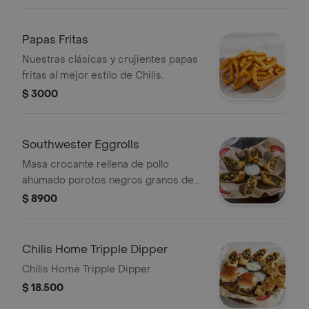
Papas Fritas
Nuestras clásicas y crujientes papas
fritas al mejor estilo de Chilis.
$ 3000
Southwester Eggrolls
Masa crocante rellena de pollo
ahumado porotos negros granos de
choclo queso pimentón rojo y
$ 8900
espinacas.
Chilis Home Tripple Dipper
Chilis Home Tripple Dipper
$ 18.500