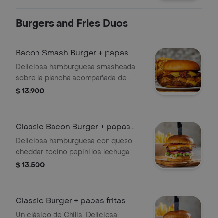
Burgers and Fries Duos
Bacon Smash Burger + papas
fritas
Deliciosa hamburguesa smasheada
sobre la plancha acompañada de
queso cheddar tiras crujiente de
$ 13.900
bacon y una maravillosa mermelada
de bacon. Todo servido en nuestro
increible pan de papa
Classic Bacon Burger + papas
fritas
Deliciosa hamburguesa con queso
cheddar tocino pepinillos lechuga
tomate cebolla morada y mayonesa.
$ 13.500
Acompañada de las mejores papas
fritas.
Classic Burger + papas fritas
Un clásico de Chilis. Deliciosa