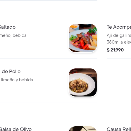
altado
Te Acompañ
imeño, bebida
Aji de galli
350ml a ele
$ 21.990
 de Pollo
o limeño y bebida
Salsa de Olivo
Causa Rel