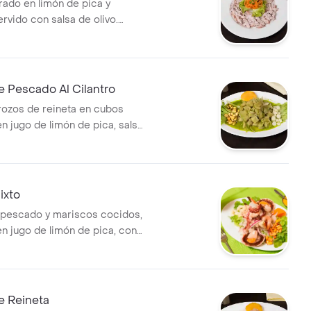
ado en limón de pica y
rvido con salsa de olivo.
uga, zanahoria y aceitunas.
 Pescado Al Cilantro
rozos de reineta en cubos
n jugo de limón de pica, salsa
con especias al mejor estilo
ixto
 pescado y mariscos cocidos,
n jugo de limón de pica, con
 en pluma y especias. Incluye
oclo y camote.
e Reineta