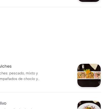
viches
iches: pescado, mixto y
ompañados de choclo y
livo