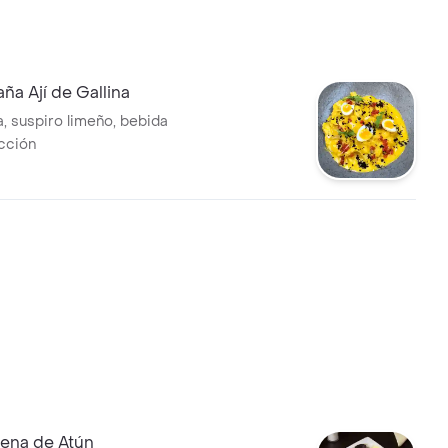
a Ají de Gallina
na, suspiro limeño, bebida
cción
lena de Atún