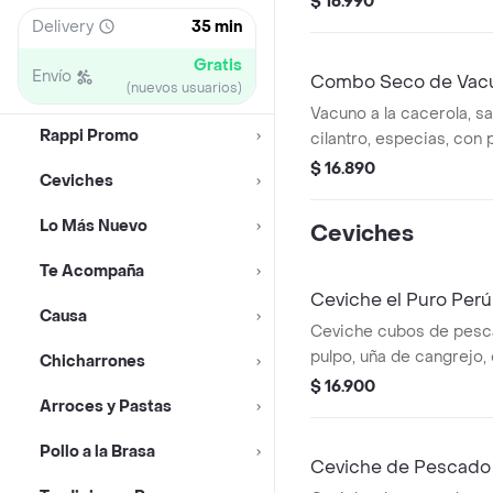
$ 16.990
elección
Delivery
35 min
Gratis
Envío
Combo Seco de Vac
(nuevos usuarios)
Vacuno a la cacerola, sa
Rappi Promo
cilantro, especias, con 
bebida 350ml a elecció
$ 16.890
Ceviches
Lo Más Nuevo
Ceviches
Te Acompaña
Ceviche el Puro Perú
Causa
Ceviche cubos de pesca
pulpo, uña de cangrejo,
Chicharrones
de limón de pica y espe
$ 16.900
Arroces y Pastas
Pollo a la Brasa
Ceviche de Pescado