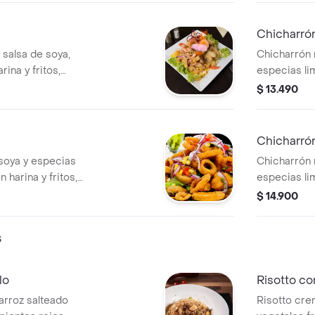
Chicharró
 salsa de soya,
Chicharrón 
ina y fritos,
especias li
olla y salsa
y fritos, a
$ 13.490
doradas, zarz
Chicharró
 soya y especias
Chicharrón 
harina y fritos,
especias li
 doradas, zarza
y fritos, a
$ 14.900
doradas, zarz
s
lo
Risotto c
 arroz salteado
Risotto cre