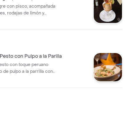
gre con pisco, acompañada
s, rodajas de limón y
n cebolla y zanahoria.
Pesto con Pulpo a la Parilla
pesto con toque peruano
de pulpo a la parrilla con
uchera