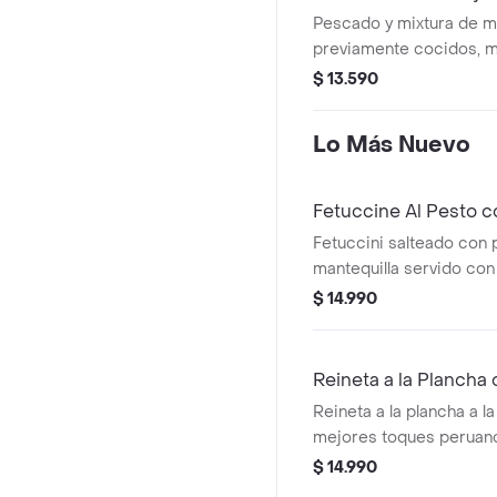
Pescado y mixtura de m
previamente cocidos, m
jugo de limón de pica, p
$ 13.590
amarillo, cebolla cortad
especias.
Lo Más Nuevo
Fetuccine Al Pesto co
Fetuccini salteado con 
mantequilla servido con 
la plancha y queso
$ 14.990
Reineta a la Plancha
Reineta a la plancha a l
mejores toques peruan
papas salteados con ma
$ 14.990
en salsa de albahaca co