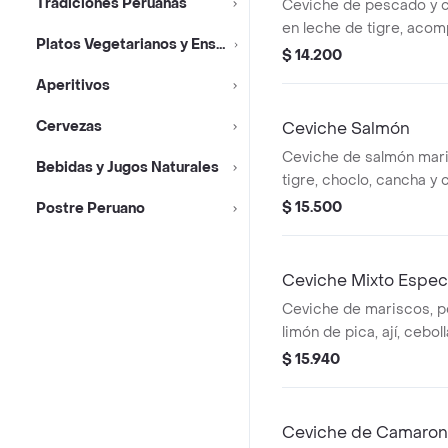
Tradiciones Peruanas
Ceviche de pescado y 
en leche de tigre, aco
Platos Vegetarianos y Ensaladas
lechuga, cebolla morada
$ 14.200
Aperitivos
Cervezas
Ceviche Salmón
Ceviche de salmón mari
Bebidas y Jugos Naturales
tigre, choclo, cancha y
$ 15.500
Postre Peruano
Ceviche Mixto Espec
Ceviche de mariscos, 
limón de pica, ají, cebol
especias, con yuca, ca
$ 15.940
peruano.
Ceviche de Camaro