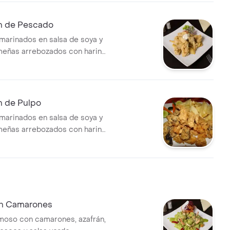
n de Pescado
marinados en salsa de soya y
meñas arrebozados con harina
compañados con papas
a criolla y salsa tártara.
n de Pulpo
marinados en salsa de soya y
meñas arrebozados con harina
compañados con papas
a criolla y salsa tártara.
on Camarones
moso con camarones, azafrán,