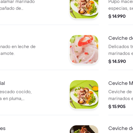
calamar marinado
Pulpo macer
mpañado de
especias, se
 y choclo.
Incluye lech
$ 14.990
Ceviche de
nado en leche de
Delicados t
 camote.
marinados e
de cilantro 
$ 14.590
peruano.
ial
Ceviche M
pescado cocido,
Ceviche de
la en pluma,
marinados e
mote y choclo
ají, cebolla
$ 15.905
lechuga, ch
nes
Ceviche d