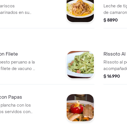
ariscos
Leche de ti
arinados en su
de camarone
unto de ají
decorada co
$ 8890
a en pluma y
n Filete
Rissoto Al 
pesto peruano a la
Rissoto al 
filete de vacuno a
acompañado 
salsa antic
$ 16.990
 con Papas
a plancha con los
os servidos con
ntequilla bañadas
n mejor estilo