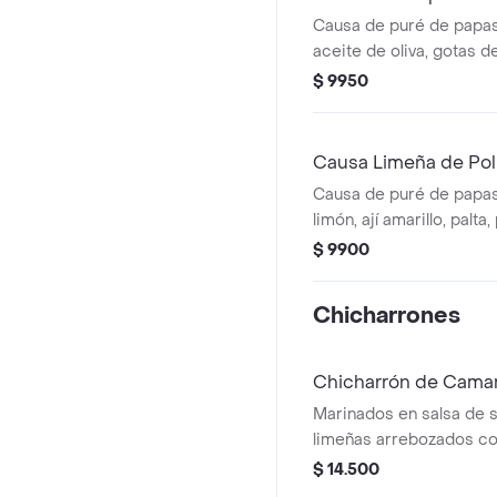
Causa de puré de papas
aceite de oliva, gotas d
ají amarillo, relleno de p
$ 9950
olivo
Causa Limeña de Pol
Causa de puré de papas,
limón, ají amarillo, palta
salsa a la huancaína
$ 9900
Chicharrones
Chicharrón de Cama
Marinados en salsa de 
limeñas arrebozados con 
acompañados con papas
$ 14.500
criolla y salsa tártara.