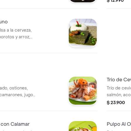
$ 12.990
cebollín
uno
lsa a la cerveza,
porotos y arroz,
n.
Trio de Ce
do, ostiones,
Trío de cev
 camarones, jugo
salmón, ac
cias.
camote.
$ 23.900
 con Calamar
Pulpo Al O