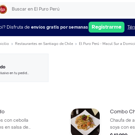
Registrarme
pi?
Disfruta de
envíos gratis por semanas
Tér
icilio
Restaurantes en Santiago de Chile
El Puro Perú - Macul Sur a Domici
ido
lusivo en tu pedido
 seleccionados.
do
Combo Cha
os con cebolla
Chaufa de a
es en salsa de
soya con es
bebida 220ml a
italiano, pi