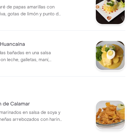
ré de papas amarillas con
iva, gotas de limón y punto de
, palta, atún y mayonesa
 Huancaina
as bañadas en una salsa
n leche, galletas, maní,
 de ají amarillo
n de Calamar
marinados en salsa de soya y
meñas arrebozados con harina
compañados con papas
a criolla y salsa tártara.