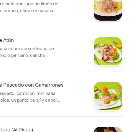
reineta con jugo de limón de
la morada, choclo y cancha.
tilo peruano.
e Atún
atún marinado en leche de
choclo peruano, cancha,
riscos adicionales.
e Pescado con Camarrones
escado, camarón, marinada
pica, un punto de ají y cebolla
.
igre (Al Pisco)