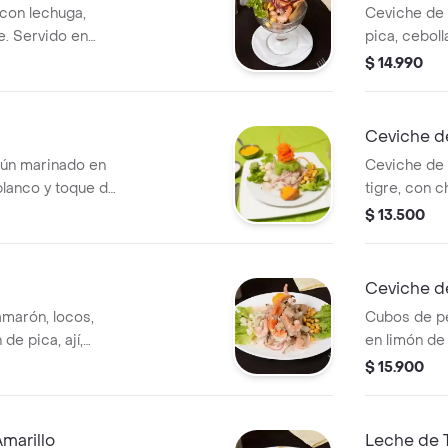
con lechuga,
Ceviche de 
e. Servido en
pica, cebol
Especias es
$ 14.990
Ceviche d
tún marinado en
Ceviche de 
blanco y toque de
tigre, con 
 de soja.
camote y ma
$ 13.500
Ceviche d
marón, locos,
Cubos de p
de pica, ají,
en limón de 
corte pluma
$ 15.900
Amarillo
Leche de T