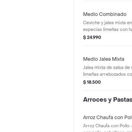
Medio Combinado
Ceviche y jalea mixta en
especias limeñas con har
papas doradas, zarza cri
$ 24.990
tártara.
Medio Jalea Mixta
Jalea mixta de salsa de
limeñas arrebozados con 
acompañados con papas
$ 18.500
criolla y salsa tártara.
Arroces y Pasta
Arroz Chaufa con Pol
Arroz Chaufa con Pollo: