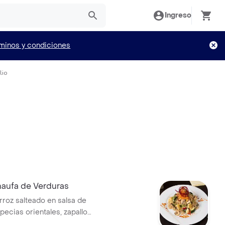
Ingreso
minos y condiciones
lio
ufa de Verduras
rroz salteado en salsa de
pecias orientales, zapallo
miento rojo, champiñones y