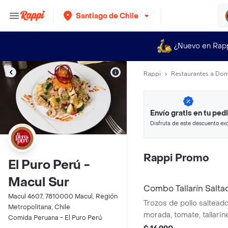
Santiago de Chile
¿Nuevo en Rap
Rappi
Restaurantes a Dom
Envío gratis en tu ped
Disfruta de este descuento exc
pagando con métodos de pago
Rappi Promo
El Puro Perú -
Macul Sur
Combo Tallarín Salta
Macul 4607, 7810000 Macul, Región
Trozos de pollo saltead
Metropolitana, Chile
morada, tomate, tallarin
Comida Peruana - El Puro Perú
soya. Acompañado con 