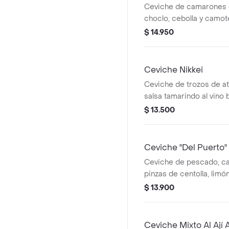
Ceviche de camarones 
choclo, cebolla y camot
copa.
$ 14.950
Ceviche Nikkei
Ceviche de trozos de a
salsa tamarindo al vino 
limón fusionado en salsa
$ 13.500
Ceviche "Del Puerto"
Ceviche de pescado, ca
pinzas de centolla, limón 
cebolla
$ 13.900
Ceviche Mixto Al Ají 